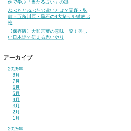
例で学ぶ「当たる占い」の謎
ねぶたとねぷたの違いとは？青森・弘
前・五所川原・黒石の4大祭りを徹底比
較
【保存版】大和言葉の意味一覧！美し
い日本語で伝える思いやり
アーカイブ
2026年
8月
7月
6月
5月
4月
3月
2月
1月
2025年