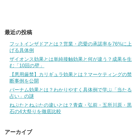
最近の投稿
フットインザドアとは？営業・恋愛の承諾率を76%に上
げる具体例
ザイオンス効果とは単純接触効果と何が違う？成果を生
む「10回の壁」
【悪用厳禁】カリギュラ効果とは？マーケティングの禁
断事例を公開
バーナム効果とは？わかりやすく具体例で学ぶ「当たる
占い」の謎
ねぶたとねぷたの違いとは？青森・弘前・五所川原・黒
石の4大祭りを徹底比較
アーカイブ