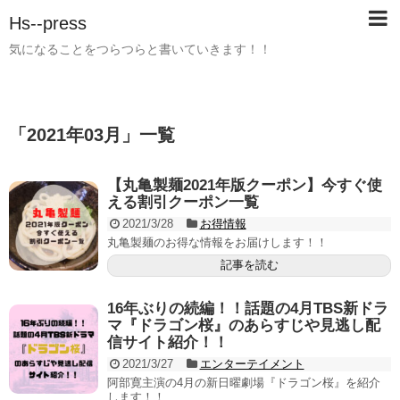
Hs--press
気になることをつらつらと書いていきます！！
「
2021年03月
」
一覧
【丸亀製麺2021年版クーポン】今すぐ使
える割引クーポン一覧
2021/3/28
お得情報
丸亀製麺のお得な情報をお届けします！！
記事を読む
16年ぶりの続編！！話題の4月TBS新ドラ
マ『ドラゴン桜』のあらすじや見逃し配
信サイト紹介！！
2021/3/27
エンターテイメント
阿部寛主演の4月の新日曜劇場『ドラゴン桜』を紹介
します！！