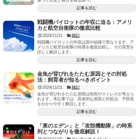
基づく歴史と舞台を探る旅へ。
記事を読む
戦闘機パイロットの年収に迫る：アメリ
カと航空自衛隊の徹底比較
2024/11/21
雑記
戦闘機パイロットの年収は国や組織で異なります。ア
メリカと航空自衛隊の待遇を徹底比較し、その背景を
詳しく解説します。
記事を読む
金魚が背びれをたたむ原因とその対処
法：飼育者が知るべきポイント
2024/11/21
雑記
金魚が背びれをたたむ原因は病気やストレスが考えら
れます。本記事では、具体的な原因と対処法、予防策
をわかりやすく解説します。
記事を読む
「東のエデン」と「攻殻機動隊」の時系
列とつながりを徹底解説！