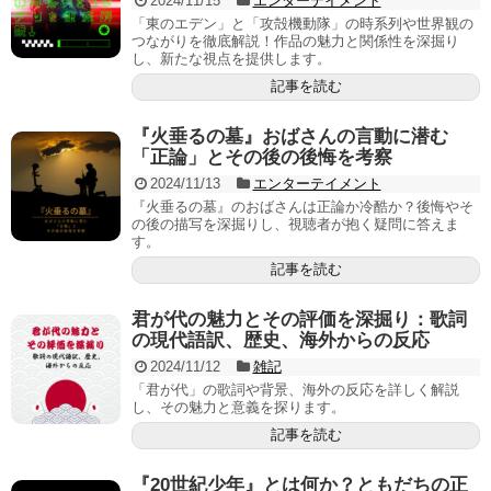
2024/11/15
エンターテイメント
「東のエデン」と「攻殻機動隊」の時系列や世界観の
つながりを徹底解説！作品の魅力と関係性を深掘り
し、新たな視点を提供します。
記事を読む
『火垂るの墓』おばさんの言動に潜む
「正論」とその後の後悔を考察
2024/11/13
エンターテイメント
『火垂るの墓』のおばさんは正論か冷酷か？後悔やそ
の後の描写を深掘りし、視聴者が抱く疑問に答えま
す。
記事を読む
君が代の魅力とその評価を深掘り：歌詞
の現代語訳、歴史、海外からの反応
2024/11/12
雑記
「君が代」の歌詞や背景、海外の反応を詳しく解説
し、その魅力と意義を探ります。
記事を読む
『20世紀少年』とは何か？ともだちの正