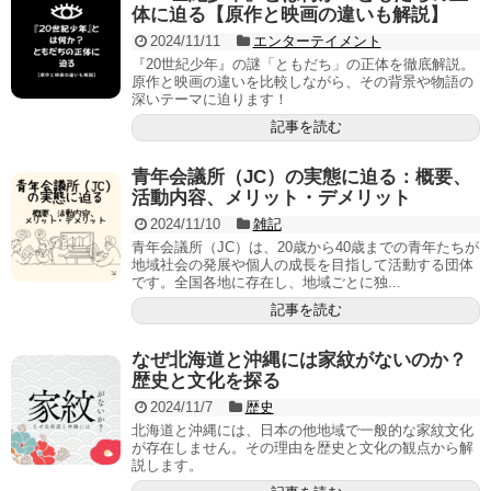
体に迫る【原作と映画の違いも解説】
2024/11/11
エンターテイメント
『20世紀少年』の謎「ともだち」の正体を徹底解説。
原作と映画の違いを比較しながら、その背景や物語の
深いテーマに迫ります！
記事を読む
青年会議所（JC）の実態に迫る：概要、
活動内容、メリット・デメリット
2024/11/10
雑記
青年会議所（JC）は、20歳から40歳までの青年たちが
地域社会の発展や個人の成長を目指して活動する団体
です。全国各地に存在し、地域ごとに独...
記事を読む
なぜ北海道と沖縄には家紋がないのか？
歴史と文化を探る
2024/11/7
歴史
北海道と沖縄には、日本の他地域で一般的な家紋文化
が存在しません。その理由を歴史と文化の観点から解
説します。