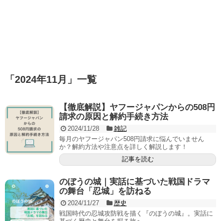
「
2024年11月
」
一覧
【徹底解説】ヤフージャパンからの508円
請求の原因と解約手続き方法
2024/11/28
雑記
毎月のヤフージャパン508円請求に悩んでいません
か？解約方法や注意点を詳しく解説します！
記事を読む
のぼうの城｜実話に基づいた戦国ドラマ
の舞台「忍城」を訪ねる
2024/11/27
歴史
戦国時代の忍城攻防戦を描く『のぼうの城』。実話に