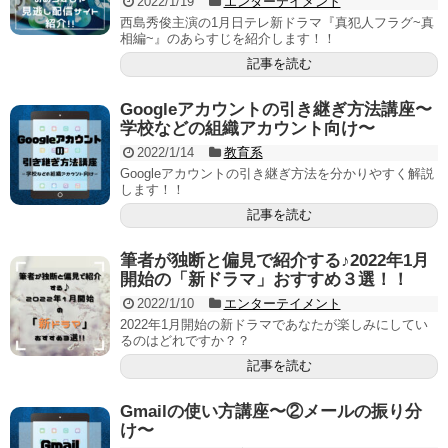
2022/1/19
エンターテイメント
西島秀俊主演の1月日テレ新ドラマ『真犯人フラグ~真
相編~』のあらすじを紹介します！！
記事を読む
Googleアカウントの引き継ぎ方法講座〜
学校などの組織アカウント向け〜
2022/1/14
教育系
Googleアカウントの引き継ぎ方法を分かりやすく解説
します！！
記事を読む
筆者が独断と偏見で紹介する♪2022年1月
開始の「新ドラマ」おすすめ３選！！
2022/1/10
エンターテイメント
2022年1月開始の新ドラマであなたが楽しみにしてい
るのはどれですか？？
記事を読む
Gmailの使い方講座〜②メールの振り分
け〜