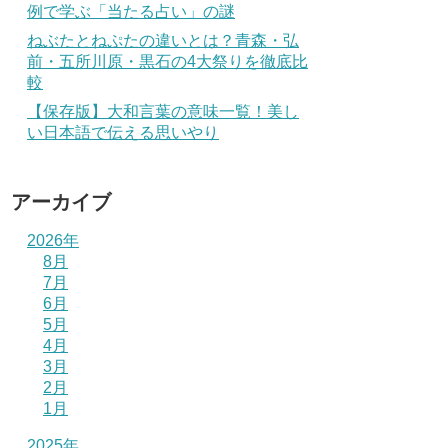
例で学ぶ「当たる占い」の謎
ねぶたとねぷたの違いとは？青森・弘
前・五所川原・黒石の4大祭りを徹底比
較
【保存版】大和言葉の意味一覧！美し
い日本語で伝える思いやり
アーカイブ
2026年
8月
7月
6月
5月
4月
3月
2月
1月
2025年