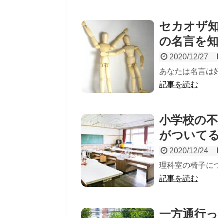
セカオザ
の名言を
2020/12/27
あなたは名言は
記事を読む
小学校の
がついて
2020/12/24
理科室の椅子に
記事を読む
一方通行