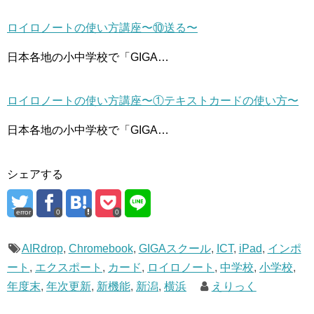
ロイロノートの使い方講座〜⑩送る〜
日本各地の小中学校で「GIGA…
ロイロノートの使い方講座〜①テキストカードの使い方〜
日本各地の小中学校で「GIGA…
シェアする
error
0
0
AIRdrop
,
Chromebook
,
GIGAスクール
,
ICT
,
iPad
,
インポ
ート
,
エクスポート
,
カード
,
ロイロノート
,
中学校
,
小学校
,
年度末
,
年次更新
,
新機能
,
新潟
,
横浜
えりっく