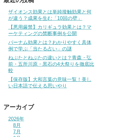
最近の投稿
ザイオンス効果とは単純接触効果と何
が違う？成果を生む「10回の壁」
【悪用厳禁】カリギュラ効果とは？マ
ーケティングの禁断事例を公開
バーナム効果とは？わかりやすく具体
例で学ぶ「当たる占い」の謎
ねぶたとねぷたの違いとは？青森・弘
前・五所川原・黒石の4大祭りを徹底比
較
【保存版】大和言葉の意味一覧！美し
い日本語で伝える思いやり
アーカイブ
2026年
8月
7月