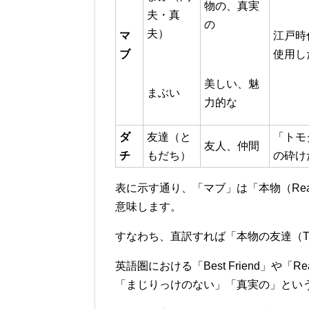
物の、真実
夫・真
の
夫）
マ
江戸時
ブ
使用し
美しい、魅
まぶい
力的な
ダ
友達（と
「トモ
友人、仲間
チ
もだち）
の砕け
表に示す通り、「マブ」は「本物（Real
意味します。
すなわち、直訳すれば「本物の友達（Tru
英語圏における「Best Friend」や「
「まじりっけのない」「真実の」とい