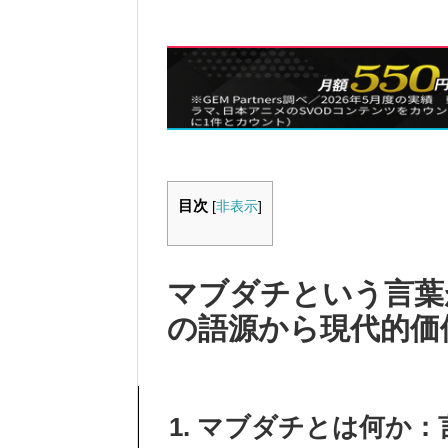
目次
[
非表示
]
マブダチという言葉
の語源から現代的価
1. マブダチとは何か