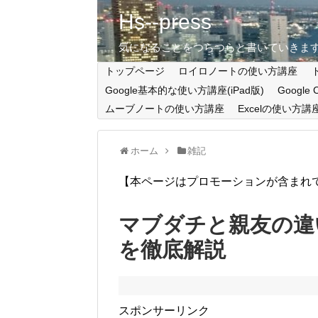
Hs--press
気になることをつらつらと書いていきま
トップページ
ロイロノートの使い方講座
Google基本的な使い方講座(iPad版)
Google
ムーブノートの使い方講座
Excelの使い方講
ホーム
雑記
【本ページはプロモーションが含まれ
マブダチと親友の違
を徹底解説
スポンサーリンク