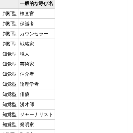
一般的な呼び名
、判断型
検査官
、判断型
保護者
、判断型
カウンセラー
、判断型
戦略家
、知覚型
職人
、知覚型
芸術家
、知覚型
仲介者
、知覚型
論理学者
、知覚型
俳優
、知覚型
漫才師
、知覚型
ジャーナリスト
、知覚型
発明家