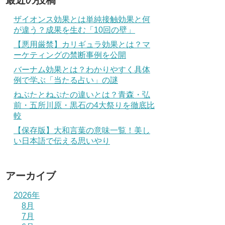
最近の投稿
ザイオンス効果とは単純接触効果と何
が違う？成果を生む「10回の壁」
【悪用厳禁】カリギュラ効果とは？マ
ーケティングの禁断事例を公開
バーナム効果とは？わかりやすく具体
例で学ぶ「当たる占い」の謎
ねぶたとねぷたの違いとは？青森・弘
前・五所川原・黒石の4大祭りを徹底比
較
【保存版】大和言葉の意味一覧！美し
い日本語で伝える思いやり
アーカイブ
2026年
8月
7月