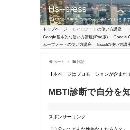
Hs--press
気になることをつらつらと書いていきま
トップページ
ロイロノートの使い方講座
Google基本的な使い方講座(iPad版)
Google
ムーブノートの使い方講座
Excelの使い方講
ホーム
雑記
【本ページはプロモーションが含まれ
MBTI診断で自分
スポンサーリンク
「自分ってどんな性格なんだろう？」