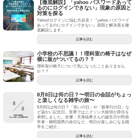
【徹底解説】「yahoo パスワードあって
るのにログインできない」現象の原因と
対策を探る
Yahoo!ログインに悩む方必見！『yahoo パスワード
あってるのにログインできない』原因と解決策を徹
底解説します。
記事を読む
小学校の不思議！！理科室の椅子はなぜ
横に板がついてるの？？
理科室の椅子について気になったことありません
か？？
記事を読む
8月8日は何の日？〜明日の会話がちょっ
と楽しくなる雑学の旅〜
8月8日は何の日？「笑いの日」や「親孝行の日」な
ど温かい記念日。世界ではニクソン大統領が辞任を
表明しました。女優・天海祐希さんの誕生日や民俗
学者・柳田国男の命日など、明日が楽しみになる雑
学をご紹介。
記事を読む