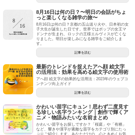
8月16日は何の日？〜明日の会話がちょ
っと楽しくなる雑学の旅〜
8月16日は何の日？京都の五山送り火や、日本初の女
子大生が誕生した日です。世界ではポップの女王マ
ドンナが生まれ、ロックの王様エルヴィスが亡くな
りました。明日が楽しみになる雑学をご紹介しま
す。
記事を読む
最新のトレンドを捉えたアへ顔 絵文字
の活用法：効果を高める絵文字の使用術
アへ顔 絵文字の効果的な活用法：2023年のウェブコ
ンテンツ向上ガイド
記事を読む
かわいい苗字にキュン！思わず二度見す
る珍しい名字ランキング｜創作で輝くア
ニメ・物語みたいな名前まとめ
かわいい苗字をお探しですか？「桜庭」や「有栖」
など、響きや漢字が素敵な苗字をカテゴリ別にたっ
ぷりご紹介します。あなただけの、心ときめくお気