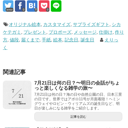
error
0
0
オリジナル絵本
,
カスタマイズ
,
サプライズギフト
,
シカ
ケテガミ
,
プレゼント
,
プロポーズ
,
メッセージ
,
仕掛け
,
作り
方
,
値段
,
届くまで
,
手紙
,
絵本
,
記念日
,
誕生日
えりっ
く
関連記事
7月21日は何の日？〜明日の会話がちょ
っと楽しくなる雑学の旅〜
7月21日は何の日？海の日や自然公園の日、日本三景
の日です。世界ではアポロ11号が月面着陸！ヘミン
グウェイやロビン・ウィリアムズの誕生日など、明
日が楽しみになる雑学をご紹介します。
記事を読む