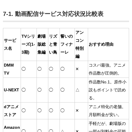
7-1. 動画配信サービス対応状況比較表
アン
TVシリ
劇場
リズ
誓いの
サービ
コン
ーズ(1-
版総
と青
フィナ
おすすめ理由
ス名
特別
3期)
集編
い鳥
ーレ
編
DMM
コスパ最強。アニメ
◯
◯
◯
◯
✕
TV
作品数が圧倒的。
作品数No.1。原作小
U-NEXT
◯
◯
◯
◯
△
説もポイントで読め
る。
dアニメ
アニメ特化の老舗。
◯
◯
◯
◯
✕
ストア
月額料金が安い。
手軽だが、劇場版の
Amazon
◯
◯
◯
△
✕
一部が別料金の可能