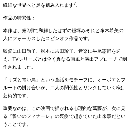
7
繊細な世界へと足を踏み入れます
。
作品の特異性：
本作は、第2期で和解したはずの鎧塚みぞれと傘木希美の二
人にフォーカスしたスピンオフ作品です。
監督に山田尚子、脚本に吉田玲子、音楽に牛尾憲輔を迎
え、TVシリーズとは全く異なる画風と演出アプローチで制
作されました。
「リズと青い鳥」という童話をモチーフに、オーボエとフ
ルートの掛け合いが、二人の関係性とリンクしていく様は
芸術的です。
重要なのは、この映画で描かれる心理的な葛藤が、次に見
る『誓いのフィナーレ』の裏側で起きていた出来事だとい
うことです。