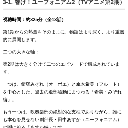
3-1. 響け！ユーフォニアム2（TVアニメ第2期）
視聴時間：約325分（全13話）
第1期からの熱量をそのままに、物語はより深く、より重層
的に展開します。
二つの大きな軸：
第2期は大きく分けて二つのエピソードで構成されていま
す。
一つは、鎧塚みぞれ（オーボエ）と傘木希美（フルート）
を中心とした、過去の退部騒動にまつわる「希美・みぞれ
編」。
もう一つは、吹奏楽部の絶対的な支柱でありながら、誰に
も本心を見せない副部長・田中あすか（ユーフォニアム）
の闇に迫る「あすか編」です。