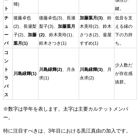
ー
係性が
帰)
ト
鍵。
チ
後藤卓也
後藤卓也(3)、長瀬
加藤葉月(3)
、鈴
低音を支
ュ
(2)、長瀬梨
梨子(3)、
加藤葉月
木美玲(2)、鈴木
える縁の
ー
子(2)、
加藤
(2)
、鈴木美玲(1)、
さつき(2)、釜屋
下の力持
バ
葉月(1)
鈴木さつき(1)
すずめ(1)
ち。
コ
ン
少人数だ
ト
川島緑輝(2)
、月永
川島緑輝(3)
、月
川島緑輝(1)
が存在感
ラ
求(1)
永求(2)
抜群。
バ
ス
※数字は学年を表します。太字は主要カルテットメンバ
ー。
特に注目すべきは、3年目における黒江真由の加入です。