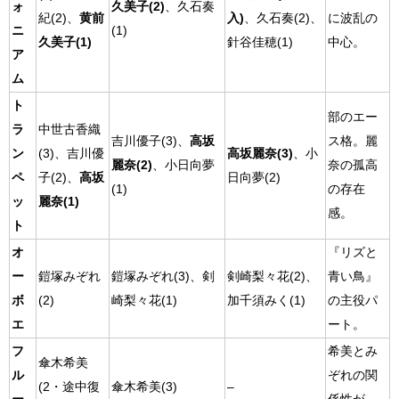
ォ
久美子(2)
、久石奏
紀(2)、
黄前
入)
、久石奏(2)、
に波乱の
ニ
(1)
久美子(1)
針谷佳穂(1)
中心。
ア
ム
ト
部のエー
ラ
中世古香織
吉川優子(3)、
高坂
ス格。麗
ン
(3)、吉川優
高坂麗奈(3)
、小
麗奈(2)
、小日向夢
奈の孤高
ペ
子(2)、
高坂
日向夢(2)
(1)
の存在
ッ
麗奈(1)
感。
ト
オ
『リズと
ー
鎧塚みぞれ
鎧塚みぞれ(3)、剣
剣崎梨々花(2)、
青い鳥』
ボ
(2)
崎梨々花(1)
加千須みく(1)
の主役パ
エ
ート。
フ
希美とみ
傘木希美
ル
ぞれの関
(2・途中復
傘木希美(3)
–