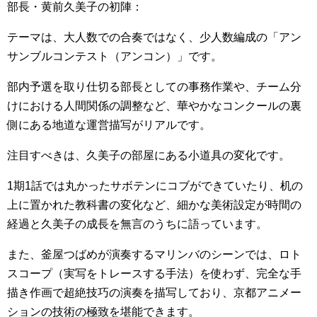
部長・黄前久美子の初陣：
テーマは、大人数での合奏ではなく、少人数編成の「アン
サンブルコンテスト（アンコン）」です。
部内予選を取り仕切る部長としての事務作業や、チーム分
けにおける人間関係の調整など、華やかなコンクールの裏
側にある地道な運営描写がリアルです。
注目すべきは、久美子の部屋にある小道具の変化です。
1期1話では丸かったサボテンにコブができていたり、机の
上に置かれた教科書の変化など、細かな美術設定が時間の
経過と久美子の成長を無言のうちに語っています。
また、釜屋つばめが演奏するマリンバのシーンでは、ロト
スコープ（実写をトレースする手法）を使わず、完全な手
描き作画で超絶技巧の演奏を描写しており、京都アニメー
ションの技術の極致を堪能できます。