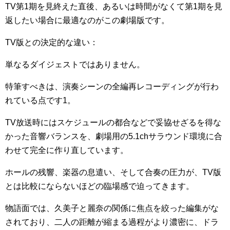
TV第1期を見終えた直後、あるいは時間がなくて第1期を見
返したい場合に最適なのがこの劇場版です
。
TV版との決定的な違い：
単なるダイジェストではありません。
特筆すべきは、演奏シーンの全編再レコーディングが行わ
れている点です1。
TV放送時にはスケジュールの都合などで妥協せざるを得な
かった音響バランスを、劇場用の5.1chサラウンド環境に合
わせて完全に作り直しています。
ホールの残響、楽器の息遣い、そして合奏の圧力が、TV版
とは比較にならないほどの臨場感で迫ってきます。
物語面では、久美子と麗奈の関係に焦点を絞った編集がな
されており、二人の距離が縮まる過程がより濃密に、ドラ