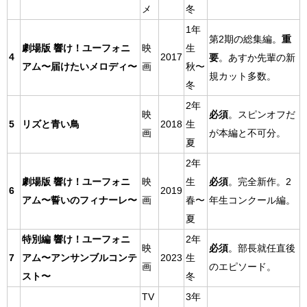
メ
冬
1年
第2期の総集編。
重
劇場版 響け！ユーフォニ
映
生
4
2017
要
。あすか先輩の新
アム〜届けたいメロディ〜
画
秋〜
規カット多数
。
冬
2年
映
必須
。スピンオフだ
5
リズと青い鳥
2018
生
画
が本編と不可分。
夏
2年
劇場版 響け！ユーフォニ
映
生
必須
。完全新作。2
6
2019
アム〜誓いのフィナーレ〜
画
春〜
年生コンクール編。
夏
特別編 響け！ユーフォニ
2年
映
必須
。部長就任直後
7
アム〜アンサンブルコンテ
2023
生
画
のエピソード。
スト〜
冬
TV
3年