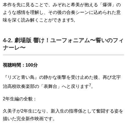
本作を先に見ることで、みぞれと希美が抱える「爆弾」の
ような感情を理解し、その後の合奏シーンに込められた意
味を深く読み解くことができます5。
4-2. 劇場版 響け！ユーフォニアム〜誓いのフィ
ナーレ〜
視聴時間：100分
『リズと青い鳥』の静かな衝撃を受け止めた後、再び北宇
7
治高校吹奏楽部の「表舞台」へと戻ります
。
2年生編の全貌：
久美子が2年生になり、新入生の指導係として奮闘する姿を
描いた完全新作映画です。