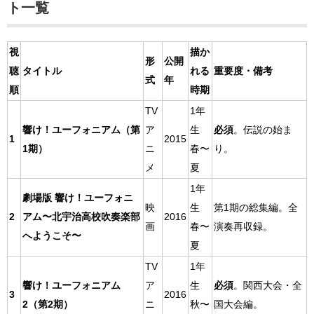
ト一覧
視
描か
形
公開
聴
タイトル
れる
重要度・備考
式
年
順
時期
TV
1年
響け！ユーフォニアム（第
ア
生
必須
。伝説の始ま
1
2015
1期）
ニ
春〜
り。
メ
夏
1年
劇場版 響け！ユーフォニ
第1期の総集編。全
映
生
2
アム〜北宇治高校吹奏楽部
2016
演奏再収録
。
画
春〜
へようこそ〜
夏
TV
1年
響け！ユーフォニアム
ア
生
必須
。関西大会・全
3
2016
2（第2期）
ニ
秋〜
国大会編。