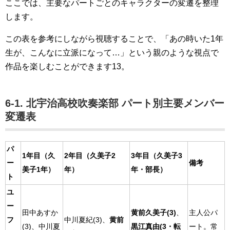
ここでは、主要なパートごとのキャラクターの変遷を整理
します。
この表を参考にしながら視聴することで、「あの時いた1年
生が、こんなに立派になって…」という親のような視点で
作品を楽しむことができます13。
6-1. 北宇治高校吹奏楽部 パート別主要メンバー
変遷表
パ
1年目（久
2年目（久美子2
3年目（久美子3
ー
備考
美子1年）
年）
年・部長）
ト
ユ
ー
田中あすか
黄前久美子(3)
、
主人公パ
フ
中川夏紀(3)、
黄前
(3)、中川夏
黒江真由(3・転
ート。常