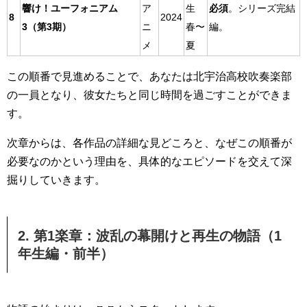
響け！ユーフォニアム
ア
生
必須
。シリーズ完結
8
2024
3（第3期）
ニ
春〜
編。
メ
夏
この順番で見進めることで、あなたは北宇治高校吹奏楽部
の一員となり、彼女たちと同じ時間を過ごすことができま
す。
次章からは、各作品の詳細な見どころと、なぜこの順番が
必要なのかという理由を、具体的なエピソードを交えて深
掘りしていきます。
2. 第1楽章：波乱の幕開けと再生の物語（1
年生編・前半）