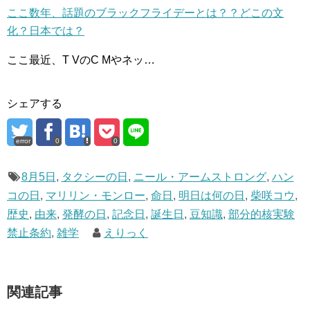
ここ数年、話題のブラックフライデーとは？？どこの文
化？日本では？
ここ最近、T VのC Mやネッ…
シェアする
error
0
0
8月5日
,
タクシーの日
,
ニール・アームストロング
,
ハン
コの日
,
マリリン・モンロー
,
命日
,
明日は何の日
,
柴咲コウ
,
歴史
,
由来
,
発酵の日
,
記念日
,
誕生日
,
豆知識
,
部分的核実験
禁止条約
,
雑学
えりっく
関連記事