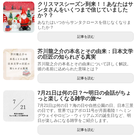
クリスマスシーズン到来！！あなたはサ
ンタさんをいくつまで信じていました
か？？
あなたはいつからサンタクロースを信じなくなりま
したか？
記事を読む
芥川龍之介の本名とその由来：日本文学
の巨匠の知られざる真実
芥川龍之介の本名とその由来について詳しく解説。
彼の名前に込められた意味とは？
記事を読む
7月21日は何の日？〜明日の会話がちょ
っと楽しくなる雑学の旅〜
7月21日は何の日？海の日や自然公園の日、日本三景
の日です。世界ではアポロ11号が月面着陸！ヘミン
グウェイやロビン・ウィリアムズの誕生日など、明
日が楽しみになる雑学をご紹介します。
記事を読む