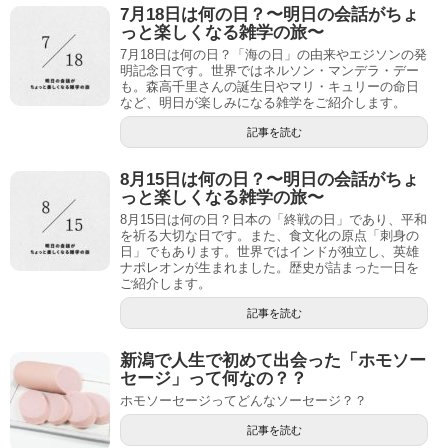
7月18日は何の日？〜明日の会話がちょ
っと楽しくなる雑学の旅〜
7月18日は何の日？「海の日」の由来やエジソンの発
明記念日です。世界ではネルソン・マンデラ・デー
も。森高千里さんの誕生日やマリ・キュリーの命日
など、明日が楽しみになる雑学をご紹介します。
記事を読む
8月15日は何の日？〜明日の会話がちょ
っと楽しくなる雑学の旅〜
8月15日は何の日？日本の「終戦の日」であり、平和
を祈る大切な日です。また、食文化の原点「刺身の
日」でもあります。世界ではインドが独立し、英雄
ナポレオンが生まれました。歴史が詰まった一日を
ご紹介します。
記事を読む
新潟で人生で初めて出会った「ホモソー
セージ」って何なの？？
ホモソーセージってどんなソーセージ？？
記事を読む