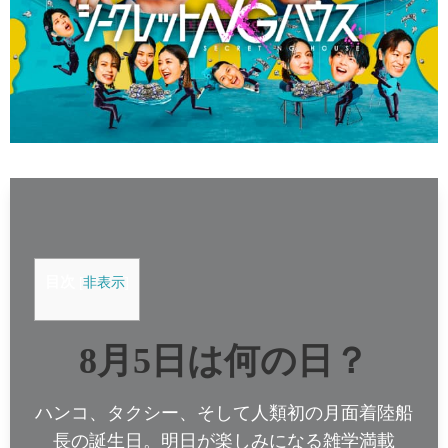
目次
[
非表示
]
8月5日は何の日？
ハンコ、タクシー、そして人類初の月面着陸船
長の誕生日。明日が楽しみになる雑学満載