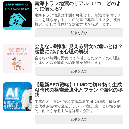
南海トラフ地震のリアル: いつ、どのよ
うに備える?
南海トラフ地震は予測不可能でも、知識と準備でリ
スクを減らせます。この記事で地震のリスク、被害
想定、そして具体的な対策方法を解説します。
記事を読む
会えない時間に見える男女の違いとは？
恋愛における心理の解説
会えない時間に男女はどう感じるのか？その心理的
な違いと恋愛関係への影響を解説します。
記事を読む
【最新SEO戦略】LLMOで切り拓く生成
AI時代の検索最適化とブランド強化の秘
訣
生成AIとLLMOが実現する革新的SEO戦略。最新次
世代検索技術で企業ブランドの認知度・信頼性を劇
的に向上させる手法を詳細に解説。
記事を読む