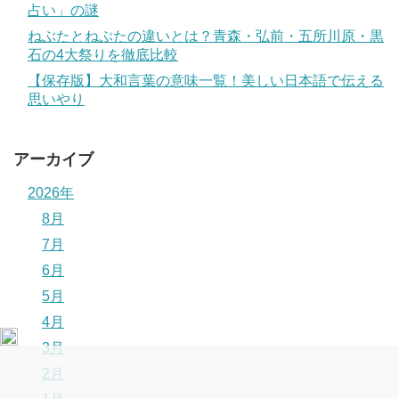
占い」の謎
ねぶたとねぷたの違いとは？青森・弘前・五所川原・黒
石の4大祭りを徹底比較
【保存版】大和言葉の意味一覧！美しい日本語で伝える
思いやり
アーカイブ
2026年
8月
7月
6月
5月
4月
3月
2月