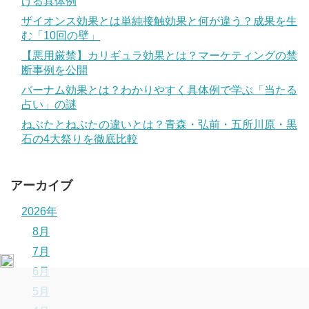
げる具体例
ザイオンス効果とは単純接触効果と何が違う？成果を生
む「10回の壁」
【悪用厳禁】カリギュラ効果とは？マーケティングの禁
断事例を公開
バーナム効果とは？わかりやすく具体例で学ぶ「当たる
占い」の謎
ねぶたとねぷたの違いとは？青森・弘前・五所川原・黒
石の4大祭りを徹底比較
アーカイブ
2026年
8月
7月
6月
5月