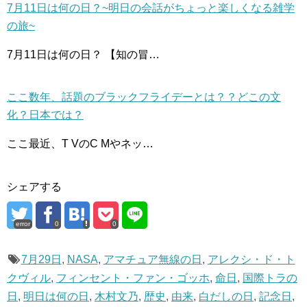
7月11日は何の日？~明日の会話がちょっと楽しくなる雑学
の旅~
7月11日は何の日？ 【知の冒…
ここ数年、話題のブラックフライデーとは？？どこの文
化？日本では？
ここ最近、T VのC Mやネッ…
シェアする
error
0
0
7月29日
,
NASA
,
アマチュア無線の日
,
アレクシ・ド・ト
クヴィル
,
フィンセント・ファン・ゴッホ
,
命日
,
国際トラの
日
,
明日は何の日
,
木村文乃
,
歴史
,
由来
,
白だしの日
,
記念日
,