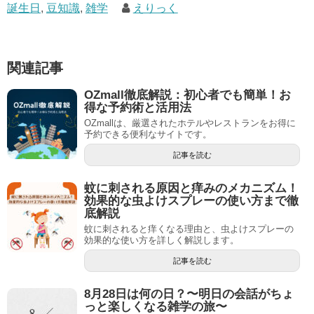
誕生日
,
豆知識
,
雑学
えりっく
関連記事
OZmall徹底解説：初心者でも簡単！お
得な予約術と活用法
OZmallは、厳選されたホテルやレストランをお得に
予約できる便利なサイトです。
記事を読む
蚊に刺される原因と痒みのメカニズム！
効果的な虫よけスプレーの使い方まで徹
底解説
蚊に刺されると痒くなる理由と、虫よけスプレーの
効果的な使い方を詳しく解説します。
記事を読む
8月28日は何の日？〜明日の会話がちょ
っと楽しくなる雑学の旅〜