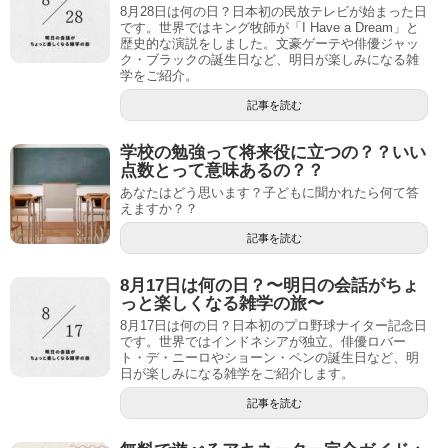
8月28日は何の日？日本初の民放テレビが始まった日
です。世界ではキング牧師が「I Have a Dream」と
歴史的な演説をしました。文豪ゲーテや俳優ジャッ
ク・ブラックの誕生日など、明日が楽しみになる雑
学をご紹介。
記事を読む
学校の勉強って将来役に立つの？？いい
点数とって意味あるの？？
あなたはどう思います？子どもに聞かれたら何て答
えますか？？
記事を読む
8月17日は何の日？〜明日の会話がちょ
っと楽しくなる雑学の旅〜
8月17日は何の日？日本初のプロ野球ナイター記念日
です。世界ではインドネシアが独立。俳優ロバー
ト・デ・ニーロやショーン・ペンの誕生日など、明
日が楽しみになる雑学をご紹介します。
記事を読む