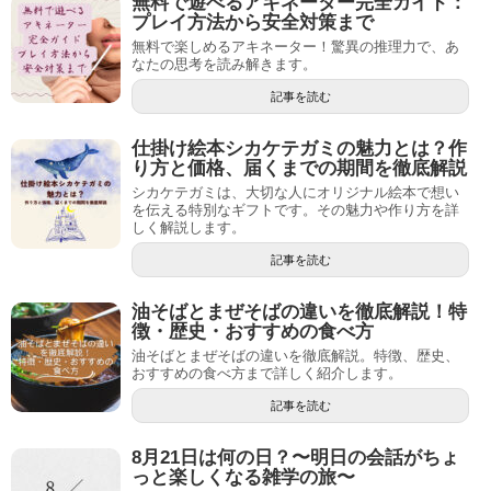
無料で遊べるアキネーター完全ガイド：
プレイ方法から安全対策まで
無料で楽しめるアキネーター！驚異の推理力で、あ
なたの思考を読み解きます。
記事を読む
仕掛け絵本シカケテガミの魅力とは？作
り方と価格、届くまでの期間を徹底解説
シカケテガミは、大切な人にオリジナル絵本で想い
を伝える特別なギフトです。その魅力や作り方を詳
しく解説します。
記事を読む
油そばとまぜそばの違いを徹底解説！特
徴・歴史・おすすめの食べ方
油そばとまぜそばの違いを徹底解説。特徴、歴史、
おすすめの食べ方まで詳しく紹介します。
記事を読む
8月21日は何の日？〜明日の会話がちょ
っと楽しくなる雑学の旅〜