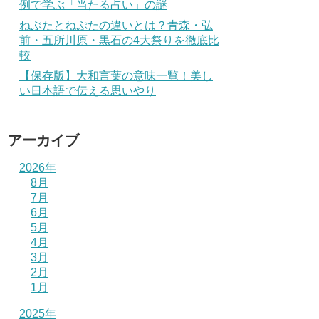
例で学ぶ「当たる占い」の謎
ねぶたとねぷたの違いとは？青森・弘
前・五所川原・黒石の4大祭りを徹底比
較
【保存版】大和言葉の意味一覧！美し
い日本語で伝える思いやり
アーカイブ
2026年
8月
7月
6月
5月
4月
3月
2月
1月
2025年