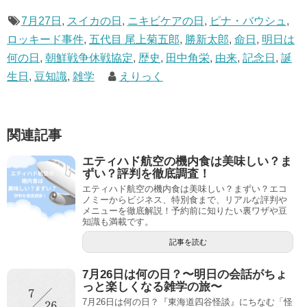
7月27日
,
スイカの日
,
ニキビケアの日
,
ピナ・バウシュ
,
ロッキード事件
,
五代目 尾上菊五郎
,
勝新太郎
,
命日
,
明日は
何の日
,
朝鮮戦争休戦協定
,
歴史
,
田中角栄
,
由来
,
記念日
,
誕
生日
,
豆知識
,
雑学
えりっく
関連記事
エティハド航空の機内食は美味しい？ま
ずい？評判を徹底調査！
エティハド航空の機内食は美味しい？まずい？エコ
ノミーからビジネス、特別食まで、リアルな評判や
メニューを徹底解説！予約前に知りたい裏ワザや豆
知識も満載です。
記事を読む
7月26日は何の日？〜明日の会話がちょ
っと楽しくなる雑学の旅〜
7月26日は何の日？『東海道四谷怪談』にちなむ「怪