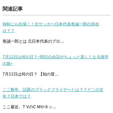
関連記事
W杯にも出場！！元サッカー日本代表巻誠一郎の現在
は？？
巻誠一郎とは 元日本代表のプロ…
7月11日は何の日？~明日の会話がちょっと楽しくなる雑学
の旅~
7月11日は何の日？ 【知の冒…
ここ数年、話題のブラックフライデーとは？？どこの文
化？日本では？
ここ最近、T VのC Mやネッ…