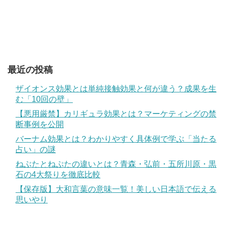
最近の投稿
ザイオンス効果とは単純接触効果と何が違う？成果を生
む「10回の壁」
【悪用厳禁】カリギュラ効果とは？マーケティングの禁
断事例を公開
バーナム効果とは？わかりやすく具体例で学ぶ「当たる
占い」の謎
ねぶたとねぷたの違いとは？青森・弘前・五所川原・黒
石の4大祭りを徹底比較
【保存版】大和言葉の意味一覧！美しい日本語で伝える
思いやり