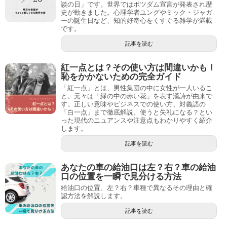
談の日」です。世界ではポツダム宣言が発表され歴
史が動きました。心理学者ユングやミック・ジャガ
ーの誕生日など、知的好奇心をくすぐる雑学が満載
です。
記事を読む
紅一点とは？その使い方は間違いかも！
恥をかかないための完全ガイド
「紅一点」とは、男性集団の中に女性が一人いるこ
と。元々は「緑の中の赤い花」を表す漢詩が由来で
す。正しい意味やビジネスでの使い方、対義語の
「白一点」まで徹底解説。使うと失礼になる？とい
った現代のニュアンスや注意点もわかりやすく紹介
します。
記事を読む
あなたの車の給油口は左？右？車の給油
口の位置を一瞬で見分ける方法
給油口の位置、左？右？車種で異なるその理由と確
認方法を解説します。
記事を読む