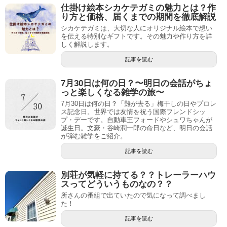
仕掛け絵本シカケテガミの魅力とは？作
り方と価格、届くまでの期間を徹底解説
シカケテガミは、大切な人にオリジナル絵本で想い
を伝える特別なギフトです。その魅力や作り方を詳
しく解説します。
記事を読む
7月30日は何の日？〜明日の会話がちょ
っと楽しくなる雑学の旅〜
7月30日は何の日？「難が去る」梅干しの日やプロレ
ス記念日。世界では友情を祝う国際フレンドシッ
プ・デーです。自動車王フォードやシュワちゃんが
誕生日。文豪・谷崎潤一郎の命日など、明日の会話
が弾む雑学をご紹介。
記事を読む
別荘が気軽に持てる？？トレーラーハウ
スってどういうものなの？？
所さんの番組で出ていたので気になって調べまし
た！
記事を読む