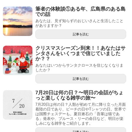
筆者の体験談①ある年、広島県のある島
での話
あなたは、見ず知らずのおじいさんと生活したこと
がありますか？
記事を読む
クリスマスシーズン到来！！あなたはサ
ンタさんをいくつまで信じていました
か？？
あなたはいつからサンタクロースを信じなくなりま
したか？
記事を読む
7月20日は何の日？〜明日の会話がちょ
っと楽しくなる雑学の旅〜
7月20日は何の日？人類が初めて月に降り立った月面
着陸の日であり、ビーチの日やTシャツの日。世界で
は国際チェスデーも。夏目漱石の「吾輩は猫であ
る」発表や、ブルース・リーの命日など、明日が楽
しみになる雑学をご紹介します。