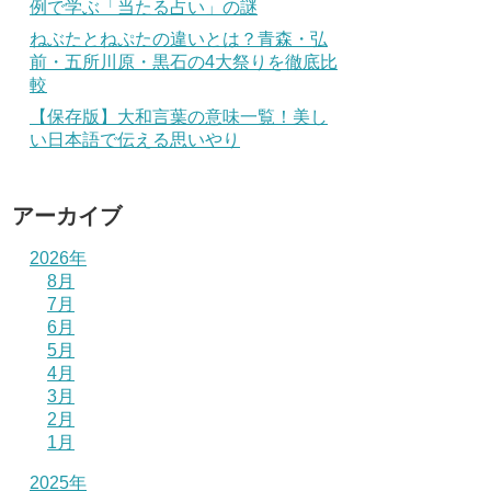
例で学ぶ「当たる占い」の謎
ねぶたとねぷたの違いとは？青森・弘
前・五所川原・黒石の4大祭りを徹底比
較
【保存版】大和言葉の意味一覧！美し
い日本語で伝える思いやり
アーカイブ
2026年
8月
7月
6月
5月
4月
3月
2月
1月
2025年