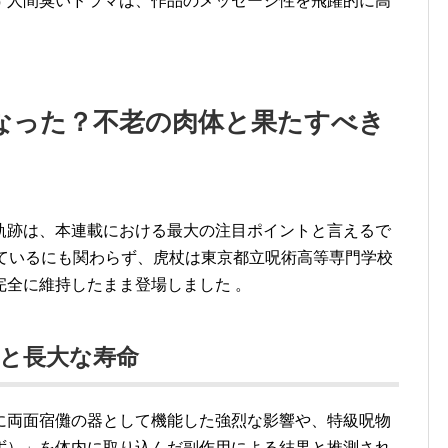
す人間臭いドラマは、作品のメッセージ性を飛躍的に高
なった？不老の肉体と果たすべき
軌跡は、本連載における最大の注目ポイントと言えるで
しているにも関わらず、虎杖は東京都立呪術高等専門学校
完全に維持したまま登場しました
。
と長大な寿命
に両面宿儺の器として機能した強烈な影響や、特級呪物
ず）」を体内に取り込んだ副作用による結果と推測され