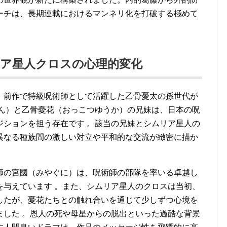
ーチは、長期連載におけるマンネリ化を打破する極めて
ア星人クロスの心理的変化
、前作で特級呪術師として活躍した乙骨憂太の孫世代が
ん）と乙骨憂花（おっこつゆうか）の兄妹は、日本の呪
ジションを担う存在です
。該当の兄妹とシムリア星人の
異なる種族間の激しい対立や平和的な交流が緻密に描か
師の宮國（みやぐに）は、呪術師の部隊を率いる卓越し
を与えています
。また、シムリア星人のクロスは当初、
したが、憂花たちとの触れ合いを通じて少しずつ心境を
ました
。恩人の死や母星からの脱出といった過酷な背景