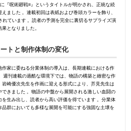
時に『呪術廻戦≡』というタイトルが明かされ、正統な続
迎えました
。連載初回は表紙および巻頭カラーを飾り、
されています
。読者の予測を完全に裏切るサプライズ演
結果となりました。
ートと制作体制の変化
他作家に委ねる分業体制の導入は、長期連載における作
。週刊連載の過酷な環境下では、物語の構築と緻密な作
。岩崎優次先生を作画に迎える形式により、芥見先生は
中できました
。物語の中盤から展開される激しい血闘の
力を生み出し、読者から高い評価を得ています
。分業体
作品群においても多様な展開を可能にする強固な土壌を