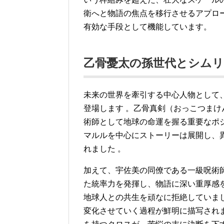
衛へと物語の焦点を移行させるアプロ
有効な手段として機能しています。
乙骨憂太の孫世代とシムリ
未来の世界を牽引する中心人物として
登場します
。乙骨真剣（おっこつまけ
術師として地球の命運を握る重要なポ
マルルを中心にストーリーは展開し、
れました
。
加えて、宇佐美の同僚である一級呪術
た統率力を発揮し、物語に深い重厚感
地球人との共生を頑なに拒絶していま
変化させていく過程が鮮明に描写され