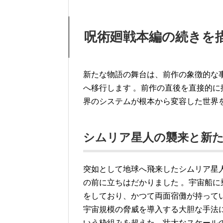
呪術廻戦本編の続きを描
新たな物語の舞台は、前作の象徴的な事
へ移行します
。前作の直後を直接的に
界のシステムが根本から変容した世界
シムリア星人の襲来と新
突如として地球へ飛来したシムリア星
の前に立ちはだかりました
。宇宙船に
をしており、かつて両面宿儺が持って
宇宙規模の脅威を導入する大胆な手法
いう枠組みを超えた、壮大なスケール