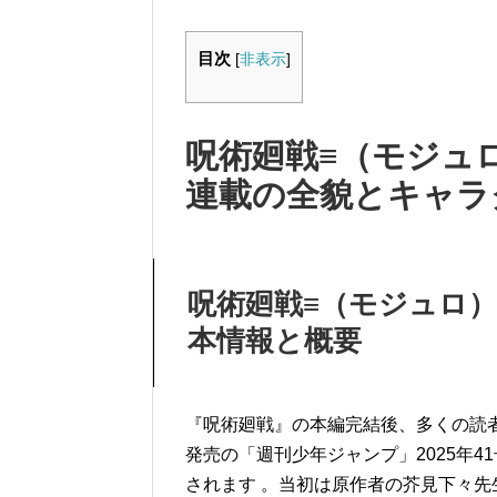
目次
[
非表示
]
呪術廻戦≡（モジュ
連載の全貌とキャラ
呪術廻戦≡（モジュロ
本情報と概要
『呪術廻戦』の本編完結後、多くの読者
発売の「週刊少年ジャンプ」2025年4
されます
。当初は原作者の芥見下々先