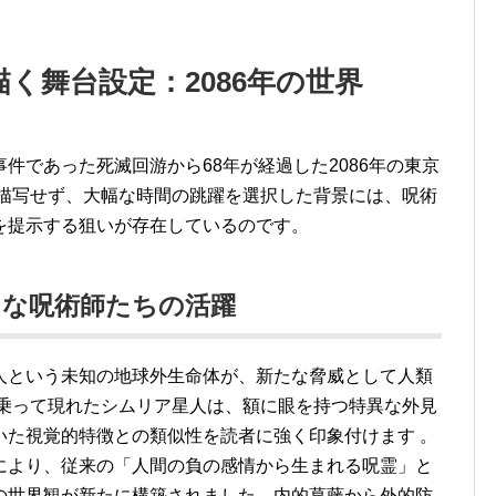
く舞台設定：2086年の世界
件であった死滅回游から68年が経過した2086年の東京
描写せず、大幅な時間の跳躍を選択した背景には、呪術
を提示する狙いが存在しているのです。
たな呪術師たちの活躍
人という未知の地球外生命体が、新たな脅威として人類
乗って現れたシムリア星人は、額に眼を持つ特異な外見
いた視覚的特徴との類似性を読者に強く印象付けます
。
により、従来の「人間の負の感情から生まれる呪霊」と
の世界観が新たに構築されました。内的葛藤から外的防