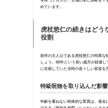
を持つクロスが、苦悩の末に決断を下
めています。
虎杖悠仁の続きはどう
役割
前作の主人公である虎杖悠仁の特異な
しょう。68年という長い歳月が経過
に在籍していた当時の若々しい容姿を
特級呪物を取り込んだ影響
年齢を重ねない肉体的な変異は、過去
である「呪胎九相図（じゅたいくそう