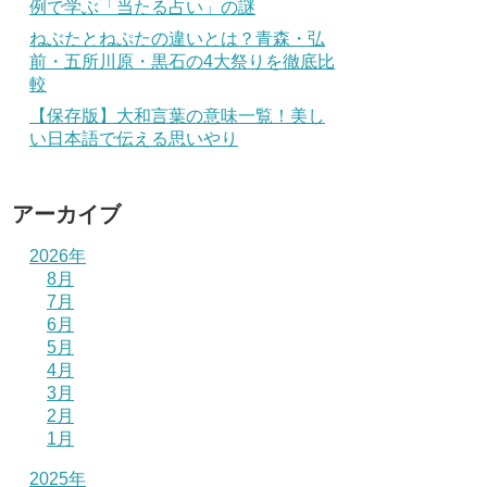
例で学ぶ「当たる占い」の謎
ねぶたとねぷたの違いとは？青森・弘
前・五所川原・黒石の4大祭りを徹底比
較
【保存版】大和言葉の意味一覧！美し
い日本語で伝える思いやり
アーカイブ
2026年
8月
7月
6月
5月
4月
3月
2月
1月
2025年