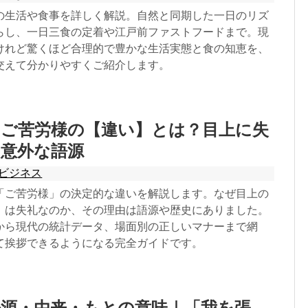
の生活や食事を詳しく解説。自然と同期した一日のリズ
らし、一日三食の定着や江戸前ファストフードまで。現
けれど驚くほど合理的で豊かな生活実態と食の知恵を、
交えて分かりやすくご紹介します。
・ご苦労様の【違い】とは？目上に失
と意外な語源
ビジネス
「ご苦労様」の決定的な違いを解説します。なぜ目上の
」は失礼なのか、その理由は語源や歴史にありました。
から現代の統計データ、場面別の正しいマナーまで網
て挨拶できるようになる完全ガイドです。
語源・由来・もとの意味｜「我を張