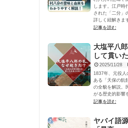
します。江戸時
された「二分」
詳しく紐解きま
記事を読む
大塩平八
して貫い
2025/11/28
1837年、元
ある「天保の飢
の全貌を解説。
がる歴史的影響
記事を読む
ヤバイ語