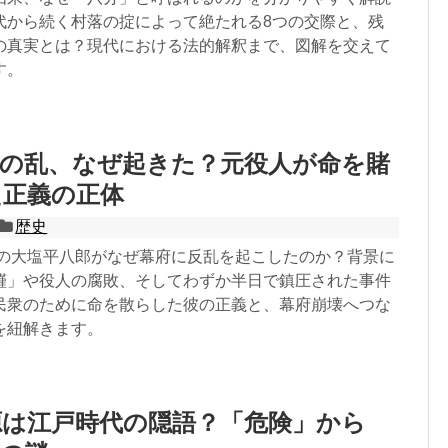
代から続く村落の掟によって絶たれる8つの交際と、残
の真実とは？現代における法的解釈まで、図解を交えて
す。
郎の乱、なぜ起きた？元役人が命を賭
た正義の正体
歴史
役人の大塩平八郎がなぜ幕府に反乱を起こしたのか？背景に
饉」や役人の腐敗、そしてわずか半日で鎮圧された事件
民衆のために命を散らした彼の正義と、幕府崩壊へつな
を紐解きます。
源は江戸時代の隠語？「危険」から