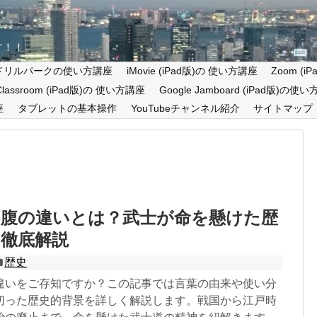
す！！
ドリルパークの使い方講座
iMovie (iPad版)の 使い方講座
Zoom (
 Classroom (iPad版)の 使い方講座
Google Jamboard (iPad版)の使
座
タブレットの基本操作
YouTubeチャンネル紹介
サイトマップ
切腹の違いとは？武士が命を懸けた歴
を徹底解説
歴史
違いをご存知ですか？この記事では言葉の由来や使い分
切った歴史的背景を詳しく解説します。戦国から江戸時