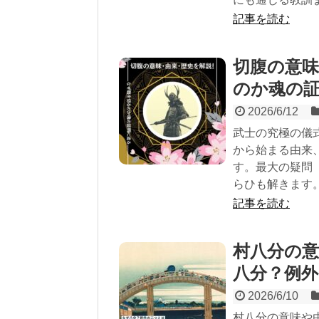
記事を読む
切腹の意
のか魂の
2026/6/12
武士の究極の儀
から始まる由来
す。最大の疑問
らひも解きます
記事を読む
村八分の
八分？例
2026/6/10
村八分の意味や