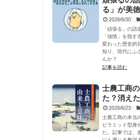
る」が美
2026/6/30
「頑張る」の語
「強情」を指す
変わった歴史的
知り、現代にふ
んか？
記事を読む
士農工商
た？消え
2026/6/23
士農工商の本当
ピラミッド型身
た。記事では、
にも通じる教訓