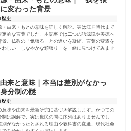
徳に変わった背景
歴史
源・由来・もとの意味を詳しく解説。実は江戸時代まで
否定的な言葉でした。本記事では二つの語源説や美徳へ
背景、仏教の「気張る」との違いを凝縮。言葉の変遷を
さわしい「しなやかな頑張り」を一緒に見つけてみませ
の由来と意味｜本当は差別がなかっ
た身分制の謎
歴史
の意味や由来を最新研究に基づき解説します。かつての
分制は誤解で、実は庶民の間に序列はありませんでし
差別がなかったとされる理由や教科書の変遷、現代社会
までを分かりやすくお届けします。