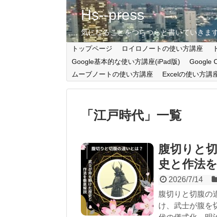
Hs--press
気になることをつらつらと書いていきま
トップページ
ロイロノートの使い方講座
Google基本的な使い方講座(iPad版)
Google
ムーブノートの使い方講座
Excelの使い方講
「
江戸時代
」
一覧
腹切りと
史と作法
2026/7/14
腹切りと切腹の
け、武士が腹を