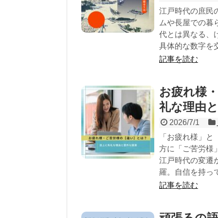
江戸時代の庶民
ムや長屋での暮
代とは異なる、
具体的な数字を
記事を読む
お疲れ様
礼な理由
2026/7/1
「お疲れ様」と
方に「ご苦労様
江戸時代の変遷
羅。自信を持っ
記事を読む
頑張るの