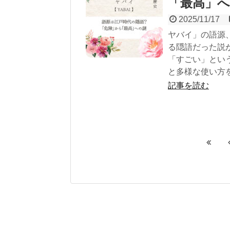
「最高」
2025/11/17
ヤバイ」の語源
る隠語だった説
「すごい」とい
と多様な使い方
記事を読む