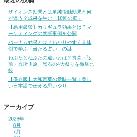
最近の投稿
ザイオンス効果とは単純接触効果と何
が違う？成果を生む「10回の壁」
【悪用厳禁】カリギュラ効果とは？マ
ーケティングの禁断事例を公開
バーナム効果とは？わかりやすく具体
例で学ぶ「当たる占い」の謎
ねぶたとねぷたの違いとは？青森・弘
前・五所川原・黒石の4大祭りを徹底比
較
【保存版】大和言葉の意味一覧！美し
い日本語で伝える思いやり
アーカイブ
2026年
8月
7月