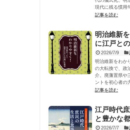
代の儀式化、明
現代に残る慣用
記事を読む
明治維新
に江戸と
2026/7/9
明治維新をわか
の大転換で、政
介。廃藩置県や
ントを初心者の
記事を読む
江戸時代庶
と豊かな
2026/7/7