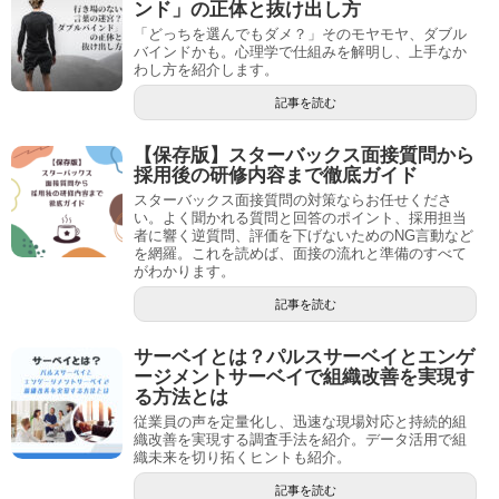
ンド」の正体と抜け出し方
「どっちを選んでもダメ？」そのモヤモヤ、ダブル
バインドかも。心理学で仕組みを解明し、上手なか
わし方を紹介します。
記事を読む
【保存版】スターバックス面接質問から
採用後の研修内容まで徹底ガイド
スターバックス面接質問の対策ならお任せくださ
い。よく聞かれる質問と回答のポイント、採用担当
者に響く逆質問、評価を下げないためのNG言動など
を網羅。これを読めば、面接の流れと準備のすべて
がわかります。
記事を読む
サーベイとは？パルスサーベイとエンゲ
ージメントサーベイで組織改善を実現す
る方法とは
従業員の声を定量化し、迅速な現場対応と持続的組
織改善を実現する調査手法を紹介。データ活用で組
織未来を切り拓くヒントも紹介。
記事を読む