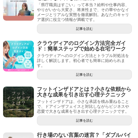
「県庁職員はすごい」って本当？給料や仕事内容、
やりがいから大変さ、将来性まで、その華やかなイ
メージとリアルな実態を徹底解剖。あなたのキャリ
ア選択に役立つ情報が満載です。
記事を読む
クラウディアのログイン方法完全ガイ
ド：簡単ステップで始める在宅ワーク
クラウディアへのログイン方法とトラブル対処法を
詳しく解説します。初心者でも簡単に始められま
す。
記事を読む
フットインザドアとは？小さな依頼から
大きな成果を引き出す心理テクニック
フットインザドアは、小さな承諾を積み重ねること
で、ドアインザフェイスと対比しながらビジネスや
恋愛で大きな成果を引き出す心理テクニックです。
記事を読む
行き場のない言葉の迷宮？「ダブルバイ