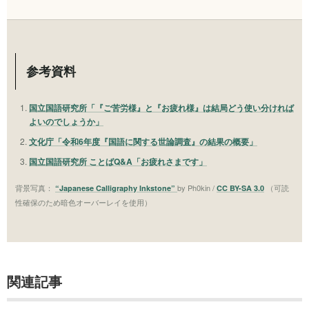
参考資料
国立国語研究所「『ご苦労様』と『お疲れ様』は結局どう使い分ければ
よいのでしょうか」
文化庁「令和6年度『国語に関する世論調査』の結果の概要」
国立国語研究所 ことばQ&A「お疲れさまです」
背景写真：
by Ph0kin /
（可読
“Japanese Calligraphy Inkstone”
CC BY-SA 3.0
性確保のため暗色オーバーレイを使用）
関連記事