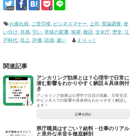
error
0
0
お疲れ様
,
ご苦労様
,
ビジネスマナー
,
上司
,
世論調査
,
使
い分け
,
共感
,
労い
,
意味の変遷
,
挨拶
,
敬語
,
文化庁
,
歴史
,
江
戸時代
,
目上
,
評価
,
語源
,
違い
えりっく
関連記事
アンカリング効果とは？心理学で日常に
潜む影響をわかりやすく解説＆具体例付
き
アンカリング効果は心理学で注目の現象。日常生活
やビジネスでの影響や具体例をわかりやすく解説し
ます！
記事を読む
県庁職員はすごい？給料・仕事のリアル
と意外な本音を徹底解剖