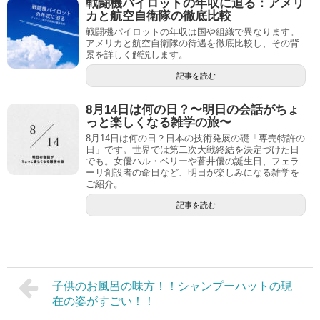
戦闘機パイロットの年収に迫る：アメリ
カと航空自衛隊の徹底比較
戦闘機パイロットの年収は国や組織で異なります。
アメリカと航空自衛隊の待遇を徹底比較し、その背
景を詳しく解説します。
記事を読む
8月14日は何の日？〜明日の会話がちょ
っと楽しくなる雑学の旅〜
8月14日は何の日？日本の技術発展の礎「専売特許の
日」です。世界では第二次大戦終結を決定づけた日
でも。女優ハル・ベリーや蒼井優の誕生日、フェラ
ーリ創設者の命日など、明日が楽しみになる雑学を
ご紹介。
記事を読む
子供のお風呂の味方！！シャンプーハットの現
在の姿がすごい！！