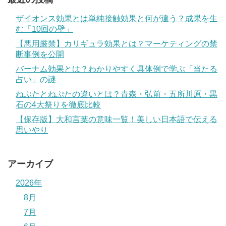
ザイオンス効果とは単純接触効果と何が違う？成果を生
む「10回の壁」
【悪用厳禁】カリギュラ効果とは？マーケティングの禁
断事例を公開
バーナム効果とは？わかりやすく具体例で学ぶ「当たる
占い」の謎
ねぶたとねぷたの違いとは？青森・弘前・五所川原・黒
石の4大祭りを徹底比較
【保存版】大和言葉の意味一覧！美しい日本語で伝える
思いやり
アーカイブ
2026年
8月
7月