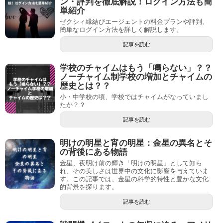
ン・評判を徹底解説！ログイン方法も簡
単紹介
ゼクシィ縁結びエージェントの料金プランや評判、
簡単なログイン方法を詳しく解説します。
記事を読む
学校のチャイムはもう「鳴らない」？？
ノーチャイム制学校の増加とチャイムの
歴史とは？？
小・中学校の頃、学校ではチャイムがなっていまし
たか？？
記事を読む
明けの明星と宵の明星：金星の異名とそ
の背後にある物語
金星、夜明け前の輝き「明けの明星」として知ら
れ、その美しさは世界中の文化に影響を与えていま
す。この記事では、金星の科学的特性と豊かな文化
的背景を探ります。
記事を読む