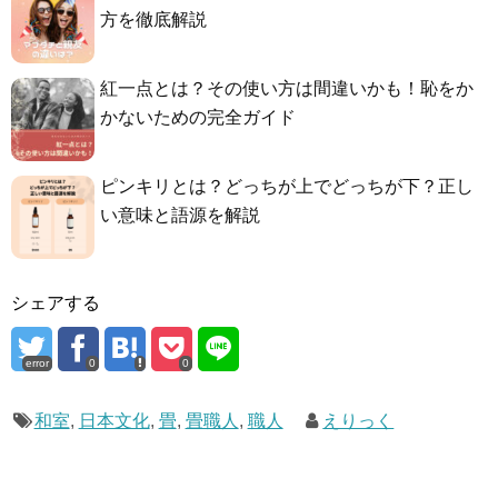
方を徹底解説
紅一点とは？その使い方は間違いかも！恥をか
かないための完全ガイド
ピンキリとは？どっちが上でどっちが下？正し
い意味と語源を解説
シェアする
error
0
0
和室
,
日本文化
,
畳
,
畳職人
,
職人
えりっく