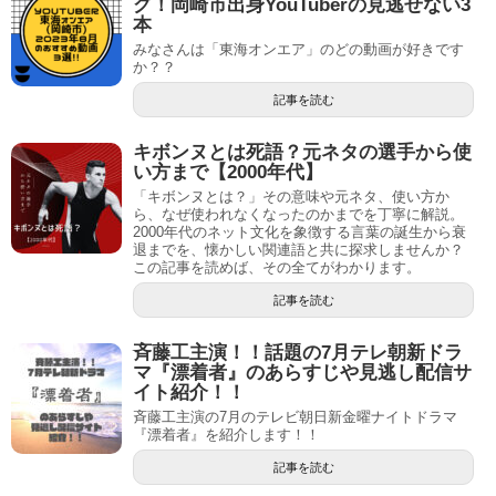
グ！岡崎市出身YouTuberの見逃せない3
本
みなさんは「東海オンエア」のどの動画が好きです
か？？
記事を読む
キボンヌとは死語？元ネタの選手から使
い方まで【2000年代】
「キボンヌとは？」その意味や元ネタ、使い方か
ら、なぜ使われなくなったのかまでを丁寧に解説。
2000年代のネット文化を象徴する言葉の誕生から衰
退までを、懐かしい関連語と共に探求しませんか？
この記事を読めば、その全てがわかります。
記事を読む
斉藤工主演！！話題の7月テレ朝新ドラ
マ『漂着者』のあらすじや見逃し配信サ
イト紹介！！
斉藤工主演の7月のテレビ朝日新金曜ナイトドラマ
『漂着者』を紹介します！！
記事を読む