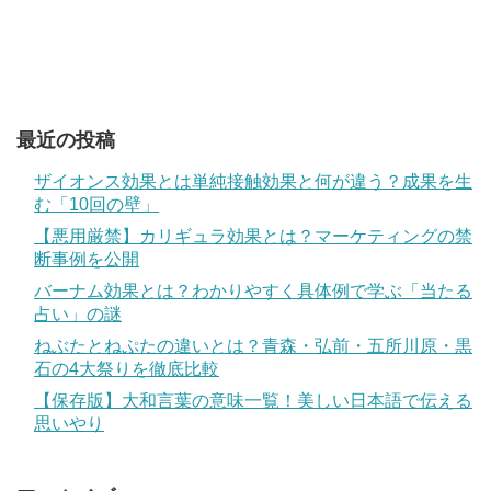
最近の投稿
ザイオンス効果とは単純接触効果と何が違う？成果を生
む「10回の壁」
【悪用厳禁】カリギュラ効果とは？マーケティングの禁
断事例を公開
バーナム効果とは？わかりやすく具体例で学ぶ「当たる
占い」の謎
ねぶたとねぷたの違いとは？青森・弘前・五所川原・黒
石の4大祭りを徹底比較
【保存版】大和言葉の意味一覧！美しい日本語で伝える
思いやり