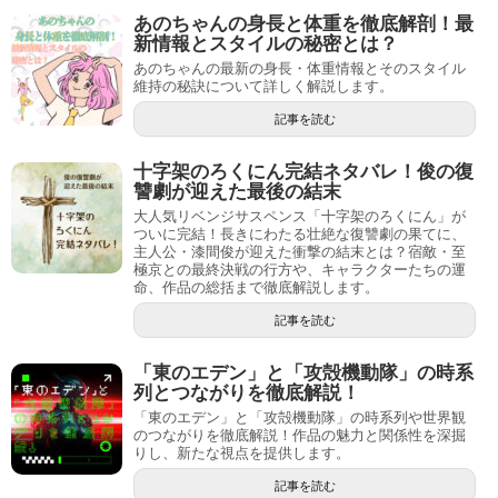
あのちゃんの身長と体重を徹底解剖！最
新情報とスタイルの秘密とは？
あのちゃんの最新の身長・体重情報とそのスタイル
維持の秘訣について詳しく解説します。
記事を読む
十字架のろくにん完結ネタバレ！俊の復
讐劇が迎えた最後の結末
大人気リベンジサスペンス「十字架のろくにん」が
ついに完結！長きにわたる壮絶な復讐劇の果てに、
主人公・漆間俊が迎えた衝撃の結末とは？宿敵・至
極京との最終決戦の行方や、キャラクターたちの運
命、作品の総括まで徹底解説します。
記事を読む
「東のエデン」と「攻殻機動隊」の時系
列とつながりを徹底解説！
「東のエデン」と「攻殻機動隊」の時系列や世界観
のつながりを徹底解説！作品の魅力と関係性を深掘
りし、新たな視点を提供します。
記事を読む