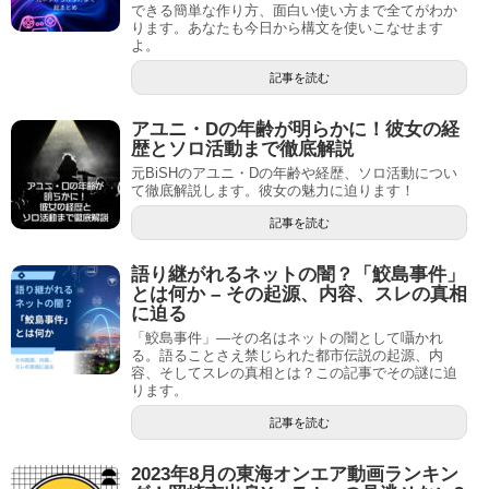
できる簡単な作り方、面白い使い方まで全てがわか
ります。あなたも今日から構文を使いこなせます
よ。
記事を読む
アユニ・Dの年齢が明らかに！彼女の経
歴とソロ活動まで徹底解説
元BiSHのアユニ・Dの年齢や経歴、ソロ活動につい
て徹底解説します。彼女の魅力に迫ります！
記事を読む
語り継がれるネットの闇？「鮫島事件」
とは何か – その起源、内容、スレの真相
に迫る
「鮫島事件」―その名はネットの闇として囁かれ
る。語ることさえ禁じられた都市伝説の起源、内
容、そしてスレの真相とは？この記事でその謎に迫
ります。
記事を読む
2023年8月の東海オンエア動画ランキン