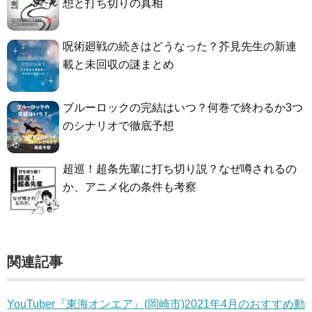
想と打ち切りの真相
呪術廻戦の続きはどうなった？芥見先生の新連
載と未回収の謎まとめ
ブルーロックの完結はいつ？何巻で終わるか3つ
のシナリオで徹底予想
超巡！超条先輩に打ち切り説？なぜ噂されるの
か、アニメ化の条件も考察
関連記事
YouTuber『東海オンエア』(岡崎市)2021年4月のおすすめ動