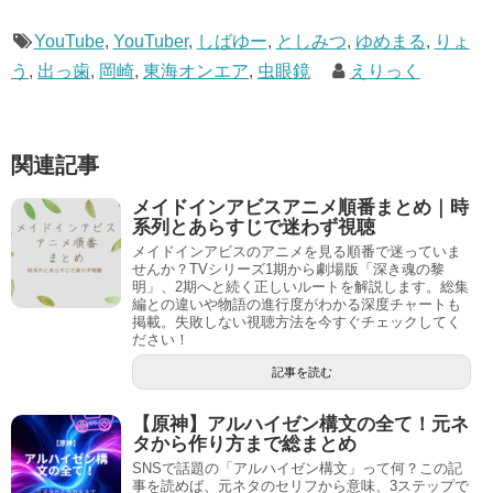
YouTube
,
YouTuber
,
しばゆー
,
としみつ
,
ゆめまる
,
りょ
う
,
出っ歯
,
岡崎
,
東海オンエア
,
虫眼鏡
えりっく
関連記事
メイドインアビスアニメ順番まとめ｜時
系列とあらすじで迷わず視聴
メイドインアビスのアニメを見る順番で迷っていま
せんか？TVシリーズ1期から劇場版「深き魂の黎
明」、2期へと続く正しいルートを解説します。総集
編との違いや物語の進行度がわかる深度チャートも
掲載。失敗しない視聴方法を今すぐチェックしてく
ださい！
記事を読む
【原神】アルハイゼン構文の全て！元ネ
タから作り方まで総まとめ
SNSで話題の「アルハイゼン構文」って何？この記
事を読めば、元ネタのセリフから意味、3ステップで