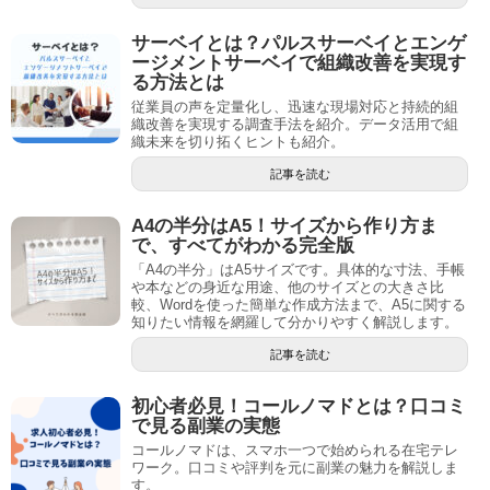
サーベイとは？パルスサーベイとエンゲ
ージメントサーベイで組織改善を実現す
る方法とは
従業員の声を定量化し、迅速な現場対応と持続的組
織改善を実現する調査手法を紹介。データ活用で組
織未来を切り拓くヒントも紹介。
記事を読む
A4の半分はA5！サイズから作り方ま
で、すべてがわかる完全版
「A4の半分」はA5サイズです。具体的な寸法、手帳
や本などの身近な用途、他のサイズとの大きさ比
較、Wordを使った簡単な作成方法まで、A5に関する
知りたい情報を網羅して分かりやすく解説します。
記事を読む
初心者必見！コールノマドとは？口コミ
で見る副業の実態
コールノマドは、スマホ一つで始められる在宅テレ
ワーク。口コミや評判を元に副業の魅力を解説しま
す。