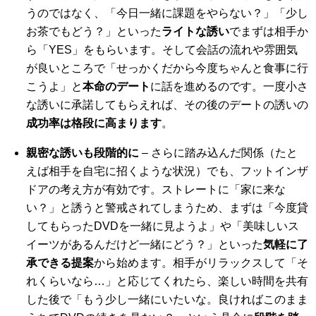
うのではなく、「今日一緒に課題をやらない？」「少し
お茶でもどう？」といった
ライトな誘い
でまずは相手か
ら「YES」をもらいます。そして会話の流れや雰囲気
が良いところで「せっかくだから今度ちゃんと食事に行
こうよ」と
本命のデート
に話を進めるのです。一度小さ
な誘いに承諾してもらえれば、その後のデートの誘いの
成功率は格段に高まります
。
親密な誘いも段階的に
– さらに踏み込んだ関係（たと
えば相手を自宅に招くような状況）でも、フットインザ
ドアの考え方が有効です。ストレートに「家に来な
い？」と誘うと警戒されてしまうため、まずは「今度貸
してもらったDVDを一緒に見ようよ」や「美味しいス
イーツがあるんだけど一緒にどう？」といった
気軽に了
承できる提案
から始めます。相手がリラックスして「そ
れくらいなら…」と応じてくれたら、楽しい時間を共有
した後で「もう少し一緒にいたいな。良ければこのまま