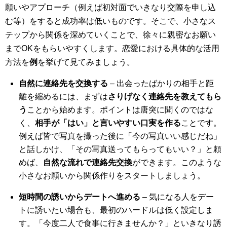
願いやアプローチ（例えば初対面でいきなり交際を申し込
む等）をすると成功率は低いものです。そこで、小さなス
テップから関係を深めていくことで、徐々に親密なお願い
までOKをもらいやすくします。恋愛における具体的な活用
方法を
例
を挙げて見てみましょう。
自然に連絡先を交換する
– 出会ったばかりの相手と距
離を縮めるには、まずは
さりげなく連絡先を教えてもら
う
ことから始めます。ポイントは唐突に聞くのではな
く、
相手が「はい」と言いやすい口実を作る
ことです。
例えば皆で写真を撮った後に「今の写真いい感じだね」
と話しかけ、「その写真送ってもらってもいい？」と頼
めば、
自然な流れで連絡先交換
ができます。このような
小さなお願いから関係作りをスタートしましょう。
短時間の誘いからデートへ進める
– 気になる人をデー
トに誘いたい場合も、最初のハードルは低く設定しま
す。「今度二人で食事に行きませんか？」といきなり誘