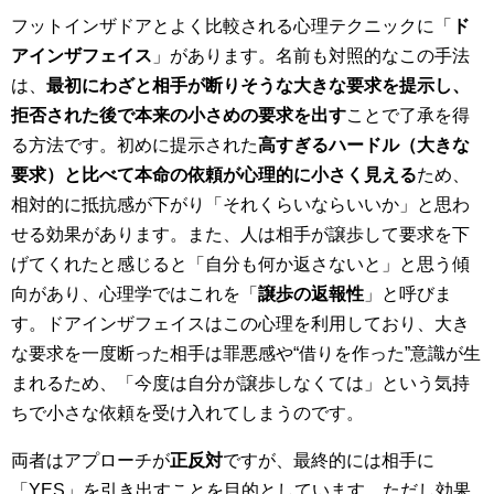
フットインザドアとよく比較される心理テクニックに「
ド
アインザフェイス
」があります。名前も対照的なこの手法
は、
最初にわざと相手が断りそうな大きな要求を提示し、
拒否された後で本来の小さめの要求を出す
ことで了承を得
る方法です。初めに提示された
高すぎるハードル（大きな
要求）と比べて本命の依頼が心理的に小さく見える
ため、
相対的に抵抗感が下がり「それくらいならいいか」と思わ
せる効果があります。また、人は相手が譲歩して要求を下
げてくれたと感じると「自分も何か返さないと」と思う傾
向があり、心理学ではこれを「
譲歩の返報性
」と呼びま
す。ドアインザフェイスはこの心理を利用しており、大き
な要求を一度断った相手は罪悪感や“借りを作った”意識が生
まれるため、「今度は自分が譲歩しなくては」という気持
ちで小さな依頼を受け入れてしまうのです。
両者はアプローチが
正反対
ですが、最終的には相手に
「YES」を引き出すことを目的としています。ただし効果