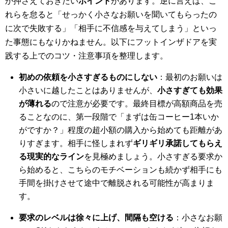
か押さえておきたい
ポイント
があります。逆に言えば、こ
れらを怠ると「せっかく小さなお願いを聞いてもらったの
に次で失敗する」「相手に不信感を与えてしまう」といっ
た事態にもなりかねません。以下にフットインザドアを実
践する上でのコツ・注意事項を整理します。
初めの依頼を小さすぎるものにしない
：最初のお願いは
小さいに越したことはありませんが、
小さすぎても効果
が薄れる
ので注意が必要です。最終目標が高額商品を売
ることなのに、第一段階で「まずは缶コーヒー1本いか
がですか？」程度の超小額の購入から始めても距離があ
りすぎます。相手に怪しまれず
ギリギリ承諾してもらえ
る現実的なライン
を見極めましょう。小さすぎる要求か
ら始めると、こちらのモチベーションも続かず相手にも
手間を掛けさせて途中で離脱される可能性が高まりま
す。
要求のレベルは徐々に上げ、間隔も空ける
：小さなお願