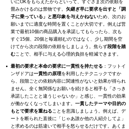
いにOKをもらえたからといって、すぐさま次の依頼を
畳みかけるのは禁物です。
矢継ぎ早に要求を出すと「調
子に乗っている」と悪印象を与えかねない
ため、次のお
願いまでに適度な時間を置くことが大切です。例えば営
業で最初10個の商品購入を承諾してもらったら、次も
すぐ15個、20個と毎週頼むのではなく、少し期間を空
けてから次の段階の依頼をしましょう。焦らず
段階を踏
む
ことで、相手に与える心理的負担を軽減できます。
最初の要求と本命の要求に一貫性を持たせる
：フットイ
ンザドアは
一貫性の原理
を利用したテクニックですか
ら、段階ごとの依頼内容に関連性がないと効果が得られ
ません。全く無関係なお願いを続けると相手も「さっき
承諾したことと違うじゃないか」と感じ、一貫性の効果
が働かなくなってしまいます。
一貫したテーマや目的の
もとで要求を重ねる
ことを意識しましょう。例えば、デ
ートを断られた直後に「じゃあ誰か他の人紹介してよ」
と求めるのは筋違いで相手を怒らせるだけです。あくま