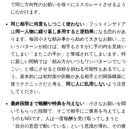
で同じ方向性のお願いを徐々にエスカレートさせるよう
に心がけます。
同じ相手に何度もしつこく使わない
：フットインザドア
は
同一人物に繰り返し多用すると逆効果
になる恐れがあ
ります。毎回小さな頼み事から始めて大きなお願い…と
いうパターンが続けば、相手もさすがに手の内を見抜い
てしまい「またこの手か」と警戒されてしまいます。特
に親しい間柄では「頼み方がいつもワンパターンでしつ
こい」と感じさせると信頼を損ねる可能性もあるでしょ
う。基本的には初対面や距離がある相手との関係構築に
使うテクニックだと考え、
同じ人に乱用しない
よう注意
してください。
最終段階まで報酬や特典を与えない
：小さなお願いを聞
いてもらった段階で、そこで相手にご褒美を与えてしま
うのもNGです。人は一度報酬を受け取ってしまうと
「自分の意思で動いている」という意識が薄れ、その後