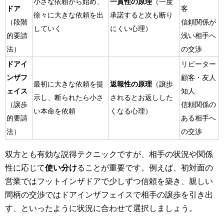
小さな依頼から始め、
一貫性の原理
（一度
ドア
客
徐々に大きな依頼を出
承諾すると次も断り
（段階
信頼関係が
していく
にくい心理）
的要請
浅い相手へ
法）
の交渉
ドアイ
リピーター
ンザフ
顧客・友人
最初に大きな依頼を提
返報性の原理
（譲歩
ェイス
知人
示し、断られたら小さ
されるとお返しした
（譲歩
信頼関係の
い本命を依頼
くなる心理）
的要請
ある相手へ
法）
の交渉
双方とも有効な説得テクニックですが、相手の状況や関係
性に応じて
使い分け
ることが重要です。例えば、初対面の
営業ではフットインザドアで少しずつ信頼を築き、親しい
間柄の交渉ではドアインザフェイスで相手の譲歩を引き出
す、といったように状況に合わせて選択しましょう。