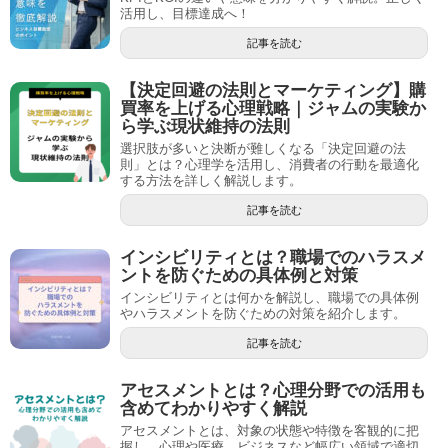
活用し、目標達成へ！
記事を読む
【決定回避の法則とマーケティング】購
買率を上げる心理戦略｜ジャムの実験か
ら学ぶ現状維持の法則
選択肢が多いと決断が難しくなる「決定回避の法
則」とは？心理学を活用し、消費者の行動を最適化
する方法を詳しく解説します。
記事を読む
インシビリティとは？職場でのハラスメ
ントを防ぐための具体例と対策
インシビリティとは何かを解説し、職場での具体例
やハラスメントを防ぐための対策を紹介します。
記事を読む
アセスメントとは？心理分野での活用も
含めてわかりやすく解説
アセスメントとは、対象の状態や特徴を客観的に把
握し、心理や医療、ビジネスなど幅広い領域で適切