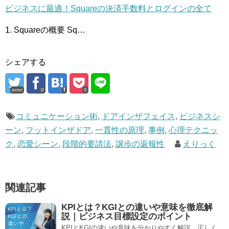
ビジネスに最適！Squareの決済手数料とログインの全て
1. Squareの概要 Sq…
シェアする
error
0
0
コミュニケーション術
,
ドアインザフェイス
,
ビジネスシ
ーン
,
フットインザドア
,
一貫性の原理
,
事例
,
心理テクニッ
ク
,
恋愛シーン
,
段階的要請法
,
譲歩の返報性
えりっく
関連記事
KPIとは？KGIとの違いや意味を徹底解
説｜ビジネス目標設定のポイント
KPIとKGIの違いや意味を分かりやすく解説。正しく