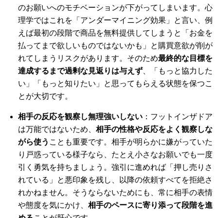
のお願いへのモチベーションが下がってしまいます。心
理学ではこれを「アンダーマイニング効果」と言い、例
えば最初の段階で商品を無料提供してしまうと「お金を
払ってまで欲しいものではないかも」と購買意欲が削が
れてしまうリスクがあります。そのため
最終的な目標を
達成するまで過剰な見返りは与えず
、「もっと協力した
い」「もっと知りたい」と思ってもらえる状態を保つこ
とが大切です。
相手の反応を観察し無理強いしない
：フットインザドア
は万能ではないため、
相手の性格や反応をよく観察しな
がら使う
ことも重要です。相手が明らかに嫌がっていた
り戸惑っている様子なら、たとえ小さなお願いでも一度
引く勇気を持ちましょう。強引に進めれば「押し売りさ
れている」と悪印象を残し、以降の依頼すべてを拒絶さ
れかねません。そうならないためにも、常に相手の表情
や態度を気にかけ、
相手のペースに寄り添って段階を進
める
ことが肝心です。