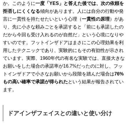
か。このように
一度「YES」と答えた後では、次の依頼を
拒否しにくくなる
傾向があります。人には自分の行動や発
言に一貫性を持たせたいという心理（
一貫性の原理
）があ
り、先に小さな頼みごとを承諾すると「前にも承諾したの
だから今回も受け入れるのが自然だ」という心境になりや
すいのです。フットインザドアはまさにこの心理効果を利
用したテクニックであり、実験的にもその有効性が示され
ています。実際、1960年代の有名な実験では、直接大きな
お願いをした場合の承諾率が16.7%だったのに対し、フッ
トインザドアで小さなお願いから段階を踏んだ場合は
76%
もの高い確率で承諾が得られた
という結果が報告されてい
ます。
ドアインザフェイスとの違いと使い分け