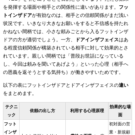
を発揮する場面や相手との関係性に違いがあります。
フッ
トインザドア
が有効なのは、相手との信頼関係がまだ浅い
状況です。いきなり大きなお願いをすると不信感を持たれ
かねない間柄では、小さな頼みごとから入るフットインザ
ドアの方が適切でしょう。一方、
ドアインザフェイス
はあ
る程度信頼関係が構築されている相手に対して効果的とさ
れています。親しい間柄では「普段お世話になっている
し、今回は頼みを聞いてあげよう」といった心理（相手へ
の恩義を返そうとする気持ち）が働きやすいためです。
以下の表にフットインザドアとドアインザフェイスの
違い
をまとめます。
テクニ
効果的な場
依頼の出し方
利用する心理原理
ック
面
フット
初対面の営
インザ
業・新規顧