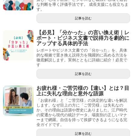
な判断を導く評価手法です。 成長支援にも役立ちま
す。
記事を読む
【必見】「分かった」の言い換え術｜レ
ポート・ビジネス文書で説得力を劇的に
アップする具体的手法
レポートやビジネス文書での「分かった」を、具体
的な根拠で置き換え説得力を飛躍的に高める方法を
徹底解説します。実例とともに詳細に紹介！必見で
す
記事を読む
お疲れ様・ご苦労様の【違い】とは？目
上に失礼な理由と意外な語源
「お疲れ様」と「ご苦労様」の決定的な違いを解説
します。なぜ目上の方に「ご苦労様」は失礼なの
か、その理由は語源や歴史にありました。江戸時代
の変遷から現代の統計データ、場面別の正しいマナ
ーまで網羅。自信を持って挨拶できるようになる完
全ガイドです。
記事を読む