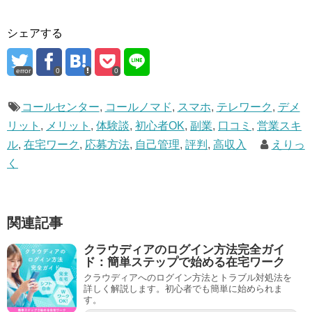
シェアする
error
0
0
コールセンター
,
コールノマド
,
スマホ
,
テレワーク
,
デメ
リット
,
メリット
,
体験談
,
初心者OK
,
副業
,
口コミ
,
営業スキ
ル
,
在宅ワーク
,
応募方法
,
自己管理
,
評判
,
高収入
えりっ
く
関連記事
クラウディアのログイン方法完全ガイ
ド：簡単ステップで始める在宅ワーク
クラウディアへのログイン方法とトラブル対処法を
詳しく解説します。初心者でも簡単に始められま
す。