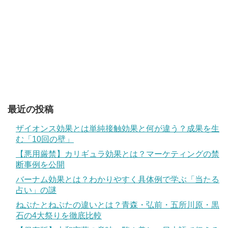
最近の投稿
ザイオンス効果とは単純接触効果と何が違う？成果を生
む「10回の壁」
【悪用厳禁】カリギュラ効果とは？マーケティングの禁
断事例を公開
バーナム効果とは？わかりやすく具体例で学ぶ「当たる
占い」の謎
ねぶたとねぷたの違いとは？青森・弘前・五所川原・黒
石の4大祭りを徹底比較