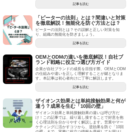
記事を読む
「ピーターの法則」とは？間違いと対策
を徹底解説！無能化を防ぐ方法とは？
ピーターの法則とは？その誤解と正しい対策を知
り、組織の無能化を防ぎましょう。
記事を読む
OEMとODMの違いを徹底解説！自社ブ
ランド戦略に役立つ選び方ガイド
企業が自社ブランドの成長を目指す際、OEMとODM
の仕組みや違いを正しく理解することが鍵となりま
す。本記事は初心者向けに丁寧に解説します。
記事を読む
ザイオンス効果とは単純接触効果と何が
違う？成果を生む「10回の壁」
ザイオンス効果と単純接触効果の違いは呼び方だ
け！この記事では、繰り返し接することで好意を抱
く心理法則を分かりやすく解説します。営業やマー
ケティングに活かすコツから、逆効果を防ぐ「10回
の壁」まで、実務に役立つ情報を凝縮してお届けし