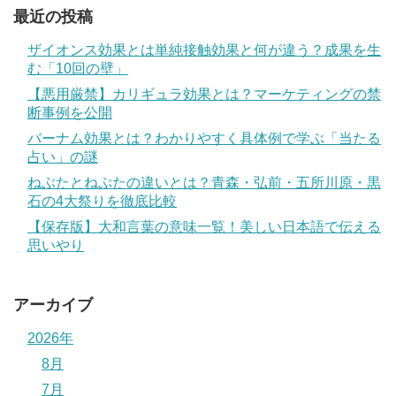
最近の投稿
ザイオンス効果とは単純接触効果と何が違う？成果を生
む「10回の壁」
【悪用厳禁】カリギュラ効果とは？マーケティングの禁
断事例を公開
バーナム効果とは？わかりやすく具体例で学ぶ「当たる
占い」の謎
ねぶたとねぷたの違いとは？青森・弘前・五所川原・黒
石の4大祭りを徹底比較
【保存版】大和言葉の意味一覧！美しい日本語で伝える
思いやり
アーカイブ
2026年
8月
7月