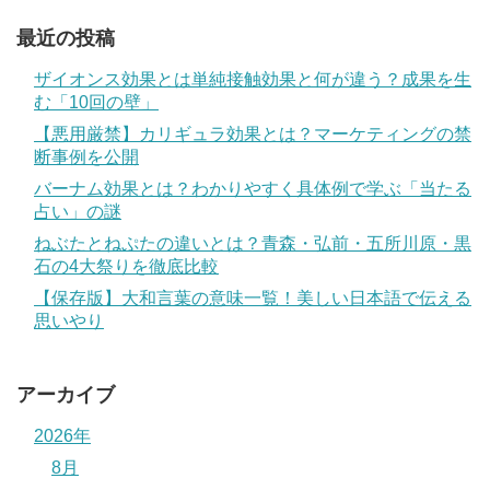
最近の投稿
ザイオンス効果とは単純接触効果と何が違う？成果を生
む「10回の壁」
【悪用厳禁】カリギュラ効果とは？マーケティングの禁
断事例を公開
バーナム効果とは？わかりやすく具体例で学ぶ「当たる
占い」の謎
ねぶたとねぷたの違いとは？青森・弘前・五所川原・黒
石の4大祭りを徹底比較
【保存版】大和言葉の意味一覧！美しい日本語で伝える
思いやり
アーカイブ
2026年
8月