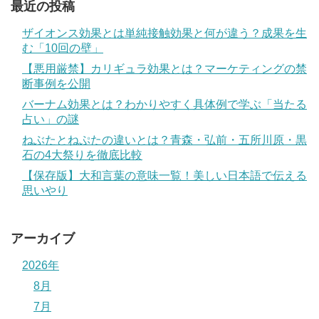
最近の投稿
ザイオンス効果とは単純接触効果と何が違う？成果を生
む「10回の壁」
【悪用厳禁】カリギュラ効果とは？マーケティングの禁
断事例を公開
バーナム効果とは？わかりやすく具体例で学ぶ「当たる
占い」の謎
ねぶたとねぷたの違いとは？青森・弘前・五所川原・黒
石の4大祭りを徹底比較
【保存版】大和言葉の意味一覧！美しい日本語で伝える
思いやり
アーカイブ
2026年
8月
7月