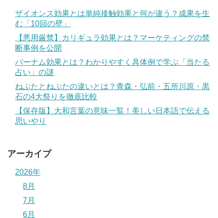
ザイオンス効果とは単純接触効果と何が違う？成果を生
む「10回の壁」
【悪用厳禁】カリギュラ効果とは？マーケティングの禁
断事例を公開
バーナム効果とは？わかりやすく具体例で学ぶ「当たる
占い」の謎
ねぶたとねぷたの違いとは？青森・弘前・五所川原・黒
石の4大祭りを徹底比較
【保存版】大和言葉の意味一覧！美しい日本語で伝える
思いやり
アーカイブ
2026年
8月
7月
6月