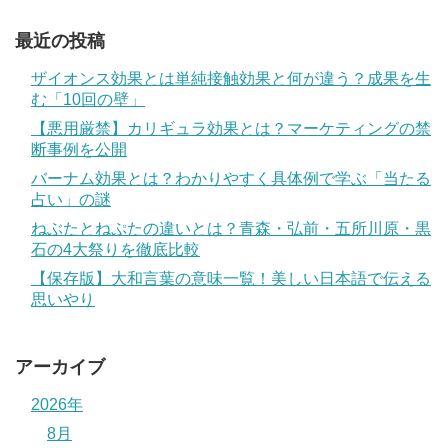
最近の投稿
ザイオンス効果とは単純接触効果と何が違う？成果を生
む「10回の壁」
【悪用厳禁】カリギュラ効果とは？マーケティングの禁
断事例を公開
バーナム効果とは？わかりやすく具体例で学ぶ「当たる
占い」の謎
ねぶたとねぷたの違いとは？青森・弘前・五所川原・黒
石の4大祭りを徹底比較
【保存版】大和言葉の意味一覧！美しい日本語で伝える
思いやり
アーカイブ
2026年
8月