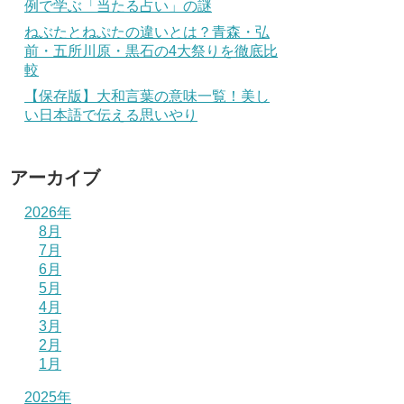
例で学ぶ「当たる占い」の謎
ねぶたとねぷたの違いとは？青森・弘
前・五所川原・黒石の4大祭りを徹底比
較
【保存版】大和言葉の意味一覧！美し
い日本語で伝える思いやり
アーカイブ
2026年
8月
7月
6月
5月
4月
3月
2月
1月
2025年