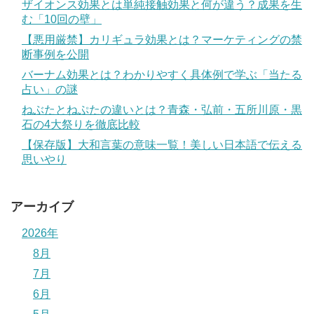
ザイオンス効果とは単純接触効果と何が違う？成果を生
む「10回の壁」
【悪用厳禁】カリギュラ効果とは？マーケティングの禁
断事例を公開
バーナム効果とは？わかりやすく具体例で学ぶ「当たる
占い」の謎
ねぶたとねぷたの違いとは？青森・弘前・五所川原・黒
石の4大祭りを徹底比較
【保存版】大和言葉の意味一覧！美しい日本語で伝える
思いやり
アーカイブ
2026年
8月
7月
6月