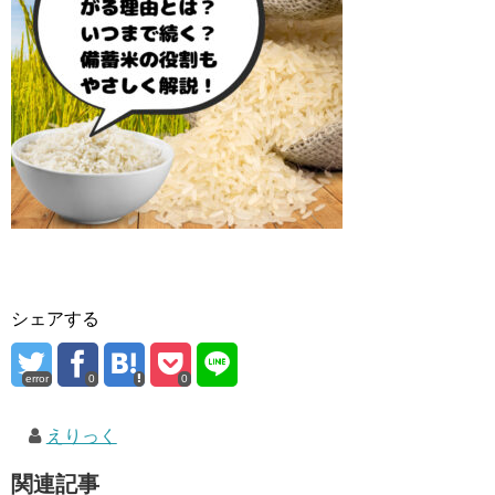
シェアする
error
0
0
えりっく
関連記事