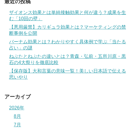
最近の投稿
ザイオンス効果とは単純接触効果と何が違う？成果を生
む「10回の壁」
【悪用厳禁】カリギュラ効果とは？マーケティングの禁
断事例を公開
バーナム効果とは？わかりやすく具体例で学ぶ「当たる
占い」の謎
ねぶたとねぷたの違いとは？青森・弘前・五所川原・黒
石の4大祭りを徹底比較
【保存版】大和言葉の意味一覧！美しい日本語で伝える
思いやり
アーカイブ
2026年
8月
7月