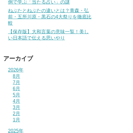
例で学ぶ「当たる占い」の謎
ねぶたとねぷたの違いとは？青森・弘
前・五所川原・黒石の4大祭りを徹底比
較
【保存版】大和言葉の意味一覧！美し
い日本語で伝える思いやり
アーカイブ
2026年
8月
7月
6月
5月
4月
3月
2月
1月
2025年