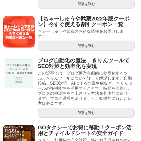
記事を読む
【ちゃーしゅうや武蔵2022年版クーポ
ン】今すぐ使える割引クーポン一覧
ちゃーしゅうや武蔵のお得な情報をお届けしま
す！！
記事を読む
ブログ自動化の魔法 – きりんツールで
SEO対策と効率化を実現
この記事では、ブログ運営を劇的に効率化するツー
ル、きりんツールについて詳しく解説します。自動
投稿、SEO対策、AIによる文章生成など、きりんツ
ールの多機能性を活用することで、時間を節約し、
ブログの視認性を向上させる方法を具体的に紹介し
ます。ブログ運営をより楽しく、効率的に行いたい
方は必見です。
記事を読む
GOタクシーでお得に移動！クーポン活
用とチャイルドシートの安全ガイド
タクシー利用時の安全対策、特にお子様連れのポイ