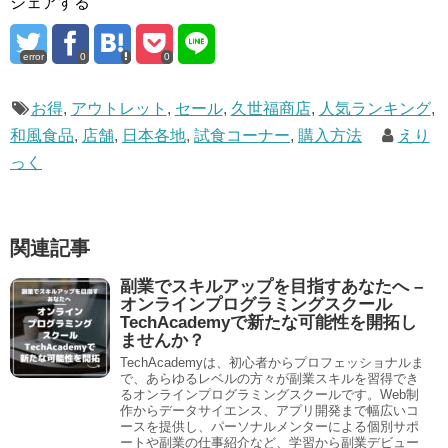
シェアする
error
0
0
お得
,
アウトレット
,
セール
,
久世福商店
,
人気ランキング
,
和風食品
,
店舗
,
日本各地
,
試食コーナー
,
購入方法
えり
っく
関連記事
副業でスキルアップを目指すあなたへ –
オンラインプログラミングスクール
TechAcademyで新たな可能性を開拓し
ませんか？
TechAcademyは、初心者からプロフェッショナルま
で、あらゆるレベルの方々が副業スキルを習得でき
るオンラインプログラミングスクールです。Web制
作からデータサイエンス、アプリ開発まで幅広いコ
ースを提供し、パーソナルメンターによる個別サポ
ートや副業の仕事紹介など、学習から副業デビュー