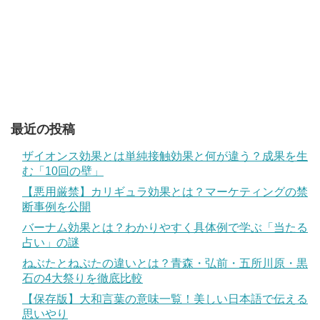
最近の投稿
ザイオンス効果とは単純接触効果と何が違う？成果を生
む「10回の壁」
【悪用厳禁】カリギュラ効果とは？マーケティングの禁
断事例を公開
バーナム効果とは？わかりやすく具体例で学ぶ「当たる
占い」の謎
ねぶたとねぷたの違いとは？青森・弘前・五所川原・黒
石の4大祭りを徹底比較
【保存版】大和言葉の意味一覧！美しい日本語で伝える
思いやり