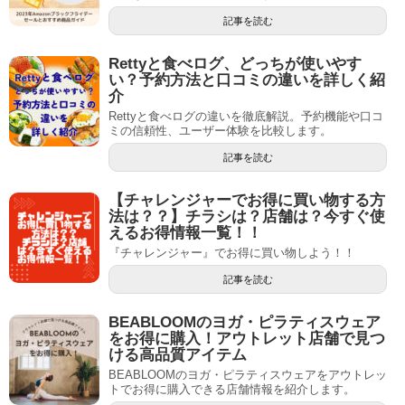
記事を読む
Rettyと食べログ、どっちが使いやす
い？予約方法と口コミの違いを詳しく紹
介
Rettyと食べログの違いを徹底解説。予約機能や口コ
ミの信頼性、ユーザー体験を比較します。
記事を読む
【チャレンジャーでお得に買い物する方
法は？？】チラシは？店舗は？今すぐ使
えるお得情報一覧！！
『チャレンジャー』でお得に買い物しよう！！
記事を読む
BEABLOOMのヨガ・ピラティスウェア
をお得に購入！アウトレット店舗で見つ
ける高品質アイテム
BEABLOOMのヨガ・ピラティスウェアをアウトレッ
トでお得に購入できる店舗情報を紹介します。