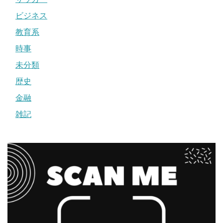
ビジネス
教育系
時事
未分類
歴史
金融
雑記