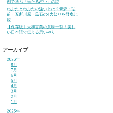
例で学ぶ「当たる占い」の謎
ねぶたとねぷたの違いとは？青森・弘
前・五所川原・黒石の4大祭りを徹底比
較
【保存版】大和言葉の意味一覧！美し
い日本語で伝える思いやり
アーカイブ
2026年
8月
7月
6月
5月
4月
3月
2月
1月
2025年