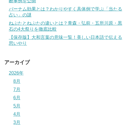
断事例を公開
バーナム効果とは？わかりやすく具体例で学ぶ「当たる
占い」の謎
ねぶたとねぷたの違いとは？青森・弘前・五所川原・黒
石の4大祭りを徹底比較
【保存版】大和言葉の意味一覧！美しい日本語で伝える
思いやり
アーカイブ
2026年
8月
7月
6月
5月
4月
3月