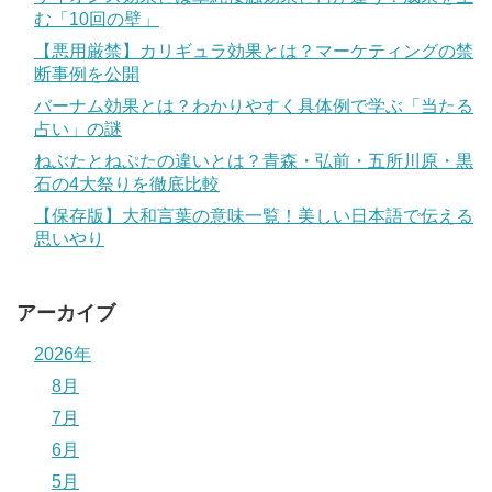
む「10回の壁」
【悪用厳禁】カリギュラ効果とは？マーケティングの禁
断事例を公開
バーナム効果とは？わかりやすく具体例で学ぶ「当たる
占い」の謎
ねぶたとねぷたの違いとは？青森・弘前・五所川原・黒
石の4大祭りを徹底比較
【保存版】大和言葉の意味一覧！美しい日本語で伝える
思いやり
アーカイブ
2026年
8月
7月
6月
5月