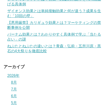
げる具体例
ザイオンス効果とは単純接触効果と何が違う？成果を生
む「10回の壁」
【悪用厳禁】カリギュラ効果とは？マーケティングの禁
断事例を公開
バーナム効果とは？わかりやすく具体例で学ぶ「当たる
占い」の謎
ねぶたとねぷたの違いとは？青森・弘前・五所川原・黒
石の4大祭りを徹底比較
アーカイブ
2026年
8月
7月
6月
5月