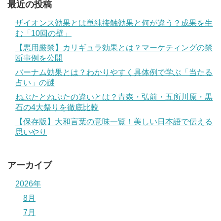
最近の投稿
ザイオンス効果とは単純接触効果と何が違う？成果を生
む「10回の壁」
【悪用厳禁】カリギュラ効果とは？マーケティングの禁
断事例を公開
バーナム効果とは？わかりやすく具体例で学ぶ「当たる
占い」の謎
ねぶたとねぷたの違いとは？青森・弘前・五所川原・黒
石の4大祭りを徹底比較
【保存版】大和言葉の意味一覧！美しい日本語で伝える
思いやり
アーカイブ
2026年
8月
7月