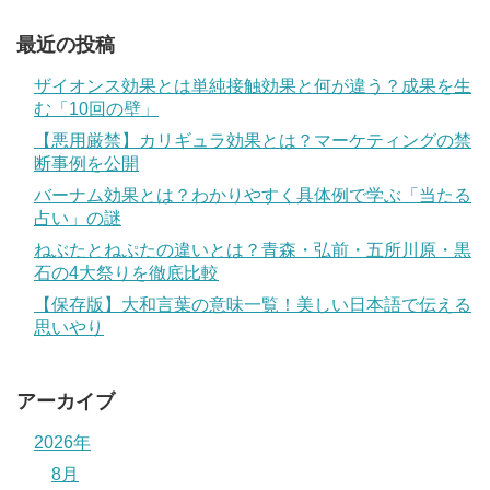
最近の投稿
ザイオンス効果とは単純接触効果と何が違う？成果を生
む「10回の壁」
【悪用厳禁】カリギュラ効果とは？マーケティングの禁
断事例を公開
バーナム効果とは？わかりやすく具体例で学ぶ「当たる
占い」の謎
ねぶたとねぷたの違いとは？青森・弘前・五所川原・黒
石の4大祭りを徹底比較
【保存版】大和言葉の意味一覧！美しい日本語で伝える
思いやり
アーカイブ
2026年
8月