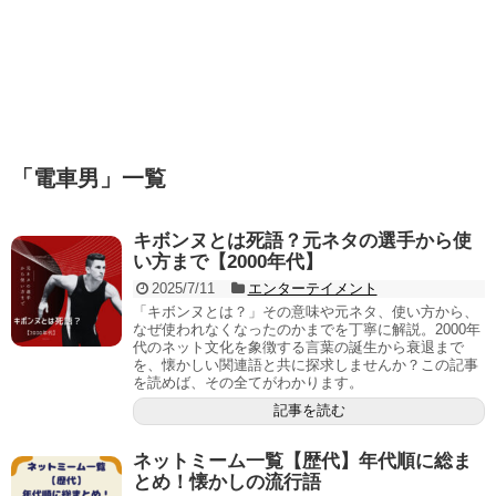
「
電車男
」
一覧
キボンヌとは死語？元ネタの選手から使
い方まで【2000年代】
2025/7/11
エンターテイメント
「キボンヌとは？」その意味や元ネタ、使い方から、
なぜ使われなくなったのかまでを丁寧に解説。2000年
代のネット文化を象徴する言葉の誕生から衰退まで
を、懐かしい関連語と共に探求しませんか？この記事
を読めば、その全てがわかります。
記事を読む
ネットミーム一覧【歴代】年代順に総ま
とめ！懐かしの流行語