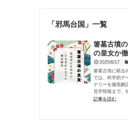
「
邪馬台国
」
一覧
箸墓古墳の
の皇女か
2025/6/17
箸墓古墳に眠る
では、科学的デ
テリーを徹底解
見学情報まで、
記事を読む