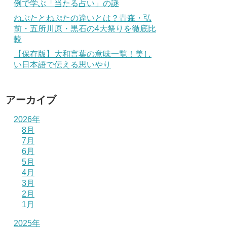
例で学ぶ「当たる占い」の謎
ねぶたとねぷたの違いとは？青森・弘
前・五所川原・黒石の4大祭りを徹底比
較
【保存版】大和言葉の意味一覧！美し
い日本語で伝える思いやり
アーカイブ
2026年
8月
7月
6月
5月
4月
3月
2月
1月
2025年