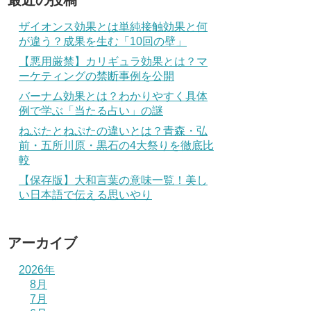
最近の投稿
ザイオンス効果とは単純接触効果と何
が違う？成果を生む「10回の壁」
【悪用厳禁】カリギュラ効果とは？マ
ーケティングの禁断事例を公開
バーナム効果とは？わかりやすく具体
例で学ぶ「当たる占い」の謎
ねぶたとねぷたの違いとは？青森・弘
前・五所川原・黒石の4大祭りを徹底比
較
【保存版】大和言葉の意味一覧！美し
い日本語で伝える思いやり
アーカイブ
2026年
8月
7月