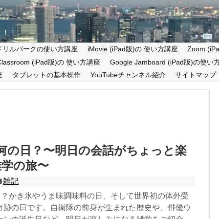
す！！
ドリルパークの使い方講座
iMovie (iPad版)の 使い方講座
Zoom (
 Classroom (iPad版)の 使い方講座
Google Jamboard (iPad版)の使
座
タブレットの基本操作
YouTubeチャンネル紹介
サイトマップ
は何の日？〜明日の会話がちょっと楽
雑学の旅〜
雑記
の日？かき氷やうま味調味料の日、そして世界初の体外受
奇跡の日です。自衛隊の前身が生まれた歴史や、俳優ウ