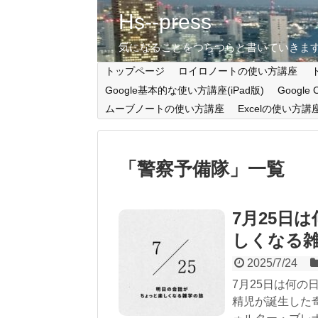
Hs--press
気になることをつらつらと書いていきま
トップページ
ロイロノートの使い方講座
Google基本的な使い方講座(iPad版)
Google
ムーブノートの使い方講座
Excelの使い方講
「
警察予備隊
」
一覧
7月25日
しくなる
2025/7/24
7月25日は何
精児が誕生した