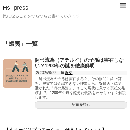
Hs--press
気になることをつらつらと書いていきます！！
「
蝦夷
」
一覧
阿弖流為（アテルイ）の子孫は実在しな
い？1200年の謎を徹底解明！
2025/6/22
歴史
「阿弖流為の子孫は実在する？」その疑問に終止符
を。史実では確認できない理由から、安倍氏らに受け
継がれた「魂の系譜」、そして現代に息づく英雄の足
跡まで。1200年の時を超えた物語をわかりやすく解説
します。
記事を読む
【本ページはプロモーションが含まれています】