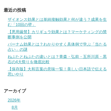
最近の投稿
ザイオンス効果とは単純接触効果と何が違う？成果を生
む「10回の壁」
【悪用厳禁】カリギュラ効果とは？マーケティングの禁
断事例を公開
バーナム効果とは？わかりやすく具体例で学ぶ「当たる
占い」の謎
ねぶたとねぷたの違いとは？青森・弘前・五所川原・黒
石の4大祭りを徹底比較
【保存版】大和言葉の意味一覧！美しい日本語で伝える
思いやり
アーカイブ
2026年
8月