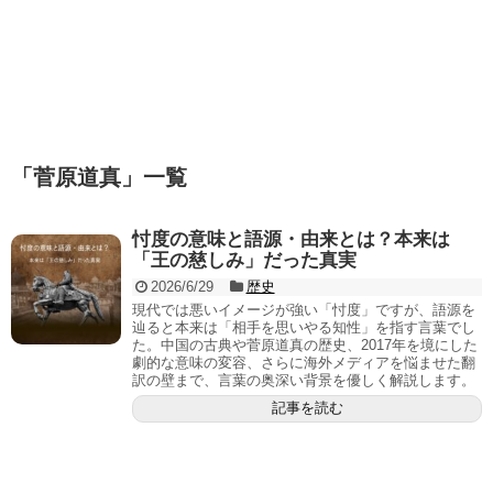
「
菅原道真
」
一覧
忖度の意味と語源・由来とは？本来は
「王の慈しみ」だった真実
2026/6/29
歴史
現代では悪いイメージが強い「忖度」ですが、語源を
辿ると本来は「相手を思いやる知性」を指す言葉でし
た。中国の古典や菅原道真の歴史、2017年を境にした
劇的な意味の変容、さらに海外メディアを悩ませた翻
訳の壁まで、言葉の奥深い背景を優しく解説します。
記事を読む