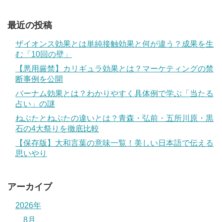
最近の投稿
ザイオンス効果とは単純接触効果と何が違う？成果を生
む「10回の壁」
【悪用厳禁】カリギュラ効果とは？マーケティングの禁
断事例を公開
バーナム効果とは？わかりやすく具体例で学ぶ「当たる
占い」の謎
ねぶたとねぷたの違いとは？青森・弘前・五所川原・黒
石の4大祭りを徹底比較
【保存版】大和言葉の意味一覧！美しい日本語で伝える
思いやり
アーカイブ
2026年
8月