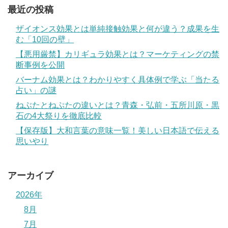
最近の投稿
ザイオンス効果とは単純接触効果と何が違う？成果を生
む「10回の壁」
【悪用厳禁】カリギュラ効果とは？マーケティングの禁
断事例を公開
バーナム効果とは？わかりやすく具体例で学ぶ「当たる
占い」の謎
ねぶたとねぷたの違いとは？青森・弘前・五所川原・黒
石の4大祭りを徹底比較
【保存版】大和言葉の意味一覧！美しい日本語で伝える
思いやり
アーカイブ
2026年
8月
7月