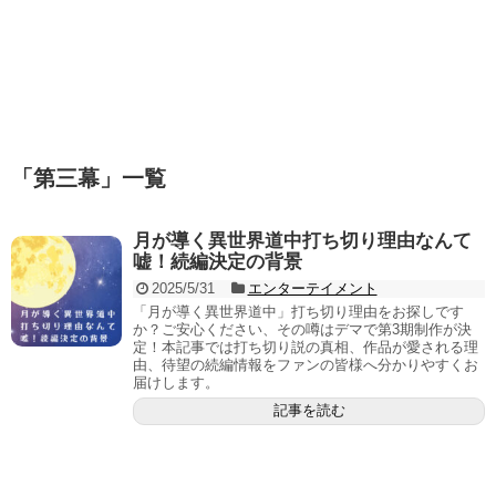
「
第三幕
」
一覧
月が導く異世界道中打ち切り理由なんて
嘘！続編決定の背景
2025/5/31
エンターテイメント
「月が導く異世界道中」打ち切り理由をお探しです
か？ご安心ください、その噂はデマで第3期制作が決
定！本記事では打ち切り説の真相、作品が愛される理
由、待望の続編情報をファンの皆様へ分かりやすくお
届けします。
記事を読む