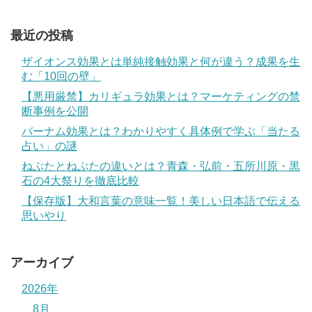
最近の投稿
ザイオンス効果とは単純接触効果と何が違う？成果を生
む「10回の壁」
【悪用厳禁】カリギュラ効果とは？マーケティングの禁
断事例を公開
バーナム効果とは？わかりやすく具体例で学ぶ「当たる
占い」の謎
ねぶたとねぷたの違いとは？青森・弘前・五所川原・黒
石の4大祭りを徹底比較
【保存版】大和言葉の意味一覧！美しい日本語で伝える
思いやり
アーカイブ
2026年
8月