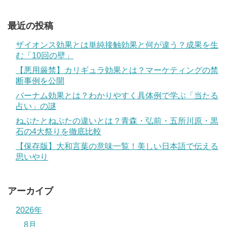
最近の投稿
ザイオンス効果とは単純接触効果と何が違う？成果を生
む「10回の壁」
【悪用厳禁】カリギュラ効果とは？マーケティングの禁
断事例を公開
バーナム効果とは？わかりやすく具体例で学ぶ「当たる
占い」の謎
ねぶたとねぷたの違いとは？青森・弘前・五所川原・黒
石の4大祭りを徹底比較
【保存版】大和言葉の意味一覧！美しい日本語で伝える
思いやり
アーカイブ
2026年
8月