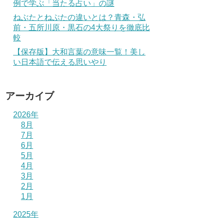
例で学ぶ「当たる占い」の謎
ねぶたとねぷたの違いとは？青森・弘
前・五所川原・黒石の4大祭りを徹底比
較
【保存版】大和言葉の意味一覧！美し
い日本語で伝える思いやり
アーカイブ
2026年
8月
7月
6月
5月
4月
3月
2月
1月
2025年