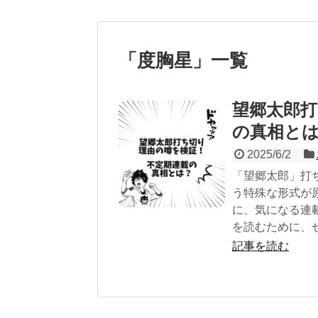
「
度胸星
」
一覧
望郷太郎打
の真相と
2025/6/2
「望郷太郎」打
う特殊な形式が
に、気になる連
を読むために、
記事を読む