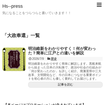
Hs--press
気になることをつらつらと書いていきます！！
「
大政奉還
」
一覧
明治維新をわかりやすく！何が変わっ
た？簡単に江戸との違いを解説
2026/7/9
歴史
明治維新をわかりやすく簡単に解説します。黒船来航
から始まった日本の大転換で、政治や社会の仕組みが
「何が変わったのか」を詳しく紹介。廃藩置県や三大
改革、文明開化など、今の日本につながる重要ポイン
トを初心者の方にも優しく要約してお届けします。
記事を読む
【本ページはプロモーションが含まれています】