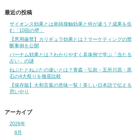
最近の投稿
ザイオンス効果とは単純接触効果と何が違う？成果を生
む「10回の壁」
【悪用厳禁】カリギュラ効果とは？マーケティングの禁
断事例を公開
バーナム効果とは？わかりやすく具体例で学ぶ「当たる
占い」の謎
ねぶたとねぷたの違いとは？青森・弘前・五所川原・黒
石の4大祭りを徹底比較
【保存版】大和言葉の意味一覧！美しい日本語で伝える
思いやり
アーカイブ
2026年
8月