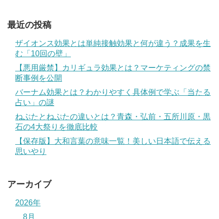
最近の投稿
ザイオンス効果とは単純接触効果と何が違う？成果を生
む「10回の壁」
【悪用厳禁】カリギュラ効果とは？マーケティングの禁
断事例を公開
バーナム効果とは？わかりやすく具体例で学ぶ「当たる
占い」の謎
ねぶたとねぷたの違いとは？青森・弘前・五所川原・黒
石の4大祭りを徹底比較
【保存版】大和言葉の意味一覧！美しい日本語で伝える
思いやり
アーカイブ
2026年
8月