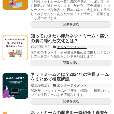
【歴代ネットミーム一覧】2000年代の「キボンヌ」か
ら最新の「猫ミーム」まで、年代別に完全網羅！イン
タラクティブな年表で、日本のネット史を楽しく探検
してみませんか？あなたの知ってる懐かしい言葉がき
っと見つかります。
記事を読む
知っておきたい海外ネットミーム：笑い
の裏に隠れた文化とは？
2025/1/15
エンターテイメント
海外発のネットミームが注目を集める理由とは？笑い
と文化を交えた最新トレンドを解説します。
記事を読む
ネットミームとは？2024年の注目ミーム
をまとめて徹底解説
2024/12/9
エンターテイメント
2024年、ネットミームが世界中で話題に！最新のトレ
ンドや注目ミームを徹底解説します。
記事を読む
ネットミームの歴史を一挙紹介！過去か