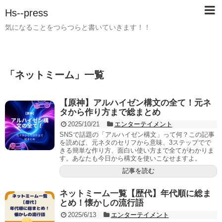
Hs--press
気になることをつらつらと書いていきます！！
「
ネットミーム
」
一覧
【原神】アルハイゼン構文の全て！元ネ
タから作り方まで総まとめ
2025/10/21
エンターテイメント
SNSで話題の「アルハイゼン構文」って何？この記事
を読めば、元ネタのセリフから意味、3ステップでで
きる簡単な作り方、面白い使い方まで全てがわかりま
す。あなたも今日から構文を使いこなせますよ。
記事を読む
ネットミーム一覧【歴代】年代順に総ま
とめ！懐かしの流行語
2025/6/13
エンターテイメント